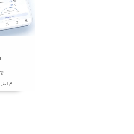
四
晴
北风1级