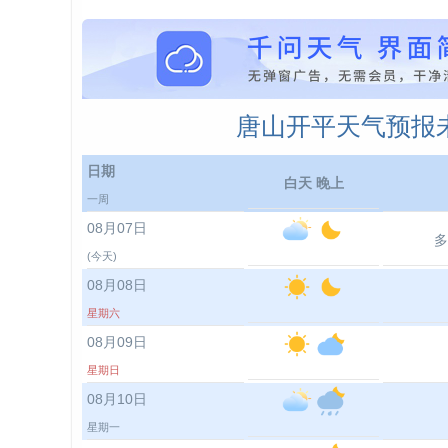
唐山开平天气预报未
日期
白天 晚上
一周
08月07日
多
(今天)
08月08日
星期六
08月09日
星期日
08月10日
星期一