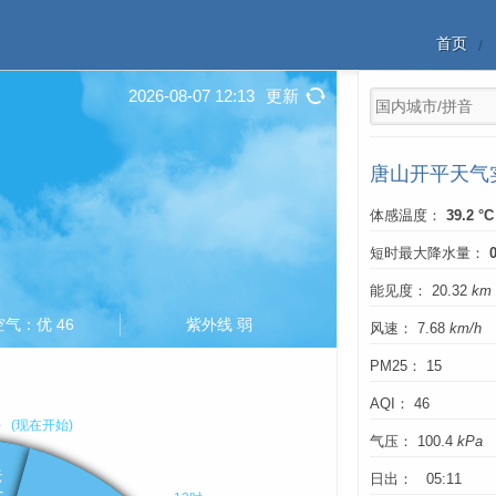
首页
2026-08-07 12:13
更新
唐山开平天气
体感温度：
39.2 °C
短时最大降水量：
能见度： 20.32
km
空气：优 46
紫外线 弱
风速： 7.68
km/h
PM25： 15
AQI： 46
气压： 100.4
kPa
日出： 05:11