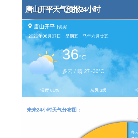
唐山开平天气预报24小时
唐山开平
[切换]
2026年08月07日 星期五 马年六月廿五
36
°C
多云 / 晴 27~36°C
湿度 61%
东风 3级