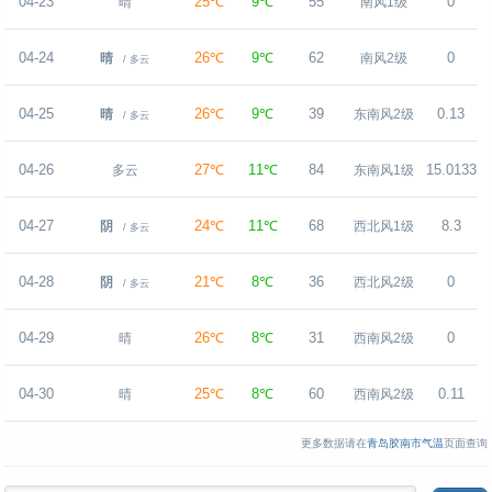
04-23
25℃
9℃
55
0
晴
南风1级
04-24
26℃
9℃
62
0
晴
南风2级
/ 多云
04-25
26℃
9℃
39
0.13
晴
东南风2级
/ 多云
04-26
27℃
11℃
84
15.0133
多云
东南风1级
04-27
24℃
11℃
68
8.3
阴
西北风1级
/ 多云
04-28
21℃
8℃
36
0
阴
西北风2级
/ 多云
04-29
26℃
8℃
31
0
晴
西南风2级
04-30
25℃
8℃
60
0.11
晴
西南风2级
更多数据请在
青岛胶南市气温
页面查询