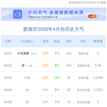
青岛胶南市历年4月份历史天气数据
胶南市2026年4月份历史天气
日期
高温
低温
AQI
降雨量
白天/晚上
风向
04-01
22℃
7℃
114
0
轻度雾霾
南风1级
/ 多云
04-02
22℃
6℃
104
5.06
雾
东南风2级
/ 小雨
04-03
21℃
11℃
44
3.5259
中雨
东风2级
04-04
16℃
5℃
63
2.3161
晴
东北风1级
04-05
23℃
7℃
73
0
晴
东北风2级