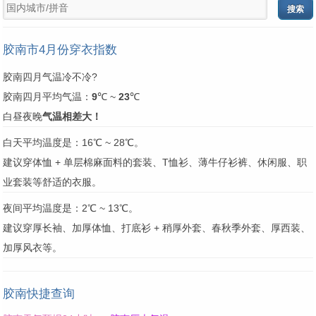
胶南市4月份穿衣指数
胶南四月气温冷不冷?
胶南四月平均气温：
9
℃ ~
23
℃
白昼夜晚
气温相差大！
白天平均温度是：16℃ ~ 28℃。
建议穿体恤 + 单层棉麻面料的套装、T恤衫、薄牛仔衫裤、休闲服、职
业套装等舒适的衣服。
夜间平均温度是：2℃ ~ 13℃。
建议穿厚长袖、加厚体恤、打底衫 + 稍厚外套、春秋季外套、厚西装、
加厚风衣等。
胶南快捷查询