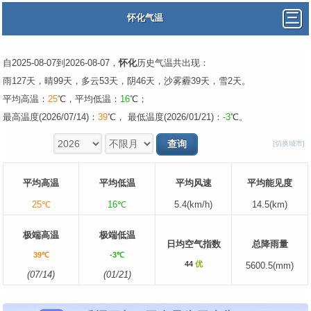
怀化气温
自2025-08-07到2026-08-07，
怀化
历史气温共出现：
雨127天，晴99天，多云53天，阴46天，沙雾霾39天，雪2天。
平均高温：
25
℃，平均低温：
16
℃；
最高温度(2026/07/14)：
39
℃， 最低温度(2026/01/21)：
-3
℃。
[切换城市]
平均高温
平均低温
平均风速
平均能见度
25℃
16℃
5.4(km/h)
14.5(km)
极端高温
极端低温
日均空气指数
总降雨量
39℃
-3℃
44
优
5600.5(mm)
(07/14)
(01/21)