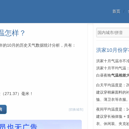
首页
温怎样？
中每年的10月的历史天气数据统计分析，共有：
洪家10月份
洪家十月气温冷不冷
洪家十月平均气温
白昼夜晚
气温相差
白天平均温度是：20℃
建议穿棉麻面料的
（271.37）毫米！
恤、薄卫衣等衣服
夜间平均温度是：14℃
[切换城市]
建议穿长袖体恤 +
衣、休闲装、夹克