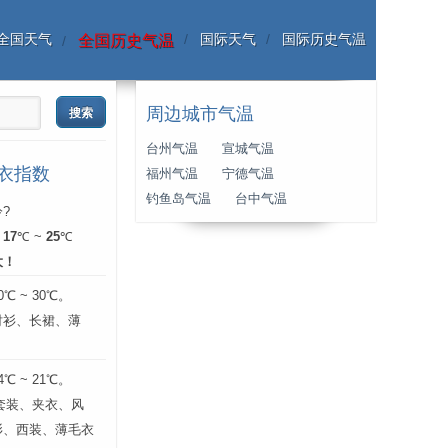
全国天气
国际天气
国际历史气温
全国历史气温
周边城市气温
台州气温
宣城气温
穿衣指数
福州气温
宁德气温
钓鱼岛气温
台中气温
?
：
17
℃ ~
25
℃
大！
 ~ 30℃。
衬衫、长裙、薄
。
 ~ 21℃。
 套装、夹衣、风
衫、西装、薄毛衣