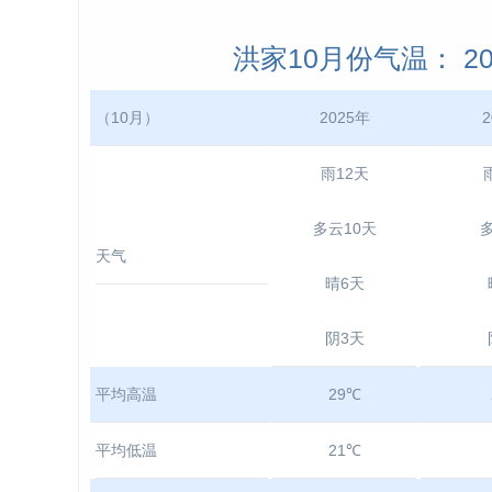
洪家10月份气温： 202
（10月）
2025年
2
雨12天
多云10天
天气
晴6天
阴3天
平均高温
29℃
平均低温
21℃