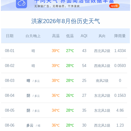
洪家2026年8月份历史天气
日期
高温
低温
AQI
降雨量
白天/晚上
风向
08-01
39℃
27℃
43
1.4334
晴
西北风2级
08-02
39℃
28℃
54
0.0593
晴
西南风1级
08-03
38℃
28℃
25
0
晴
南风2级
/ 多云
08-04
36℃
26℃
27
0.1563
阴
东北风2级
/ 多云
08-05
34℃
28℃
35
4.86
阴
东北风1级
/ 多云
08-06
36℃
28℃
30
1.23
多云
西北风1级
/ 晴