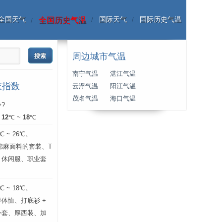
全国天气
国际天气
国际历史气温
全国历史气温
周边城市气温
南宁气温
湛江气温
衣指数
云浮气温
阳江气温
茂名气温
海口气温
?
：
12
℃ ~
18
℃
 ~ 26℃。
层棉麻面料的套装、T
、休闲服、职业套
 ~ 18℃。
体恤、打底衫 +
外套、厚西装、加