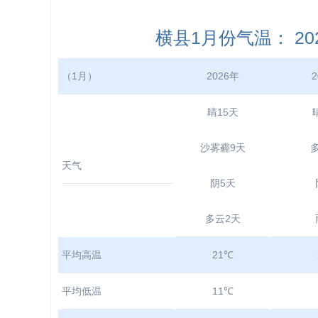
横县1月份气温： 2024
（1月）
2026年
2
晴15天
沙雾霾9天
天气
阴5天
多云2天
平均高温
21℃
平均低温
11℃