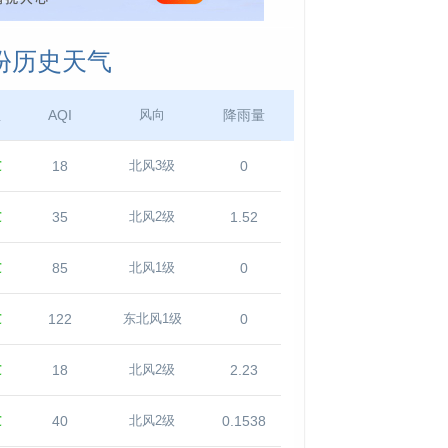
月份历史天气
温
AQI
降雨量
风向
℃
18
0
北风3级
℃
35
1.52
北风2级
℃
85
0
北风1级
℃
122
0
东北风1级
℃
18
2.23
北风2级
℃
40
0.1538
北风2级