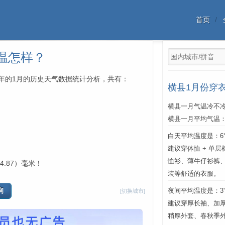
首页
温怎样？
中每年的1月的历史天气数据统计分析，共有：
横县1月份穿
横县一月气温冷不冷
横县一月平均气温
白天平均温度是：6℃
建议穿体恤 + 单
恤衫、薄牛仔衫裤
4.87）毫米！
装等舒适的衣服。
夜间平均温度是：3℃
[切换城市]
建议穿厚长袖、加厚
稍厚外套、春秋季