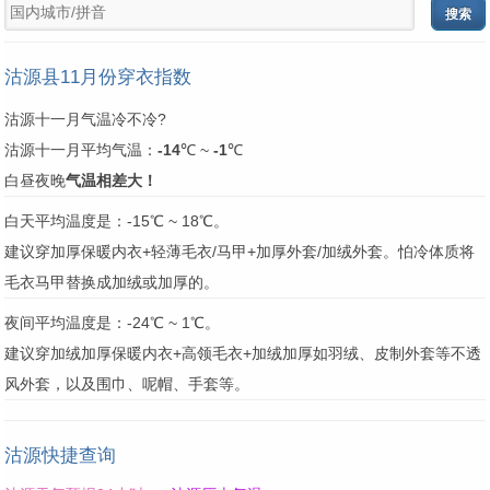
沽源县11月份穿衣指数
沽源十一月气温冷不冷?
沽源十一月平均气温：
-14
℃ ~
-1
℃
白昼夜晚
气温相差大！
白天平均温度是：-15℃ ~ 18℃。
建议穿加厚保暖内衣+轻薄毛衣/马甲+加厚外套/加绒外套。怕冷体质将
毛衣马甲替换成加绒或加厚的。
夜间平均温度是：-24℃ ~ 1℃。
建议穿加绒加厚保暖内衣+高领毛衣+加绒加厚如羽绒、皮制外套等不透
风外套，以及围巾、呢帽、手套等。
沽源快捷查询