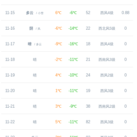
11-15
6℃
-6℃
52
0.88
多云
西风4级
/ 小雪
11-16
-6℃
-14℃
22
0
阴
西北风5级
/ 风
11-17
-9℃
-16℃
18
0
晴
西风4级
/ 多云
11-18
-2℃
-11℃
21
0
晴
西南风3级
11-19
4℃
-10℃
24
0
晴
西风2级
11-20
1℃
-11℃
19
0
晴
西风3级
11-21
3℃
-9℃
38
0
晴
西南风2级
11-22
5℃
-11℃
82
0
晴
西风3级