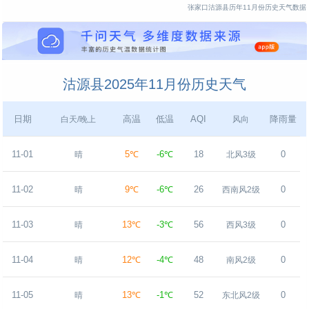
张家口沽源县历年11月份历史天气数据
沽源县2025年11月份历史天气
日期
高温
低温
AQI
降雨量
白天/晚上
风向
11-01
5℃
-6℃
18
0
晴
北风3级
11-02
9℃
-6℃
26
0
晴
西南风2级
11-03
13℃
-3℃
56
0
晴
西风3级
11-04
12℃
-4℃
48
0
晴
南风2级
11-05
13℃
-1℃
52
0
晴
东北风2级