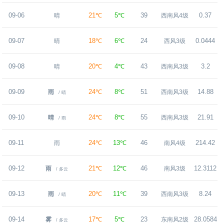
09-06
21℃
5℃
39
0.37
晴
西南风4级
09-07
18℃
6℃
24
0.0444
晴
西风3级
09-08
20℃
4℃
43
3.2
晴
西南风3级
09-09
24℃
8℃
51
14.88
雨
西南风3级
/ 晴
09-10
24℃
8℃
55
21.91
晴
西南风3级
/ 雨
09-11
24℃
13℃
46
214.42
雨
南风4级
09-12
21℃
12℃
46
12.3112
雨
南风3级
/ 多云
09-13
20℃
11℃
39
8.24
雨
西南风3级
/ 晴
09-14
17℃
5℃
23
28.0584
雾
东南风2级
/ 多云