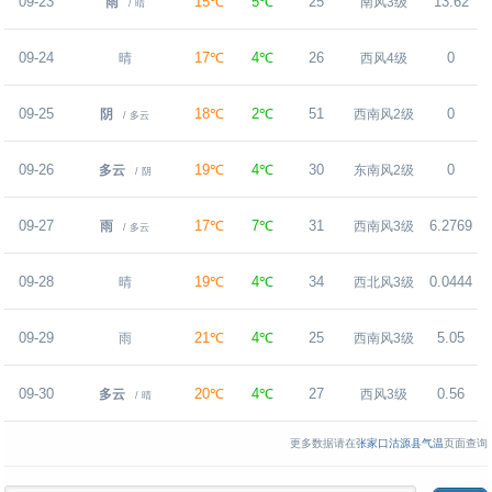
09-23
15℃
5℃
25
13.62
雨
南风3级
/ 晴
09-24
17℃
4℃
26
0
晴
西风4级
09-25
18℃
2℃
51
0
阴
西南风2级
/ 多云
09-26
19℃
4℃
30
0
多云
东南风2级
/ 阴
09-27
17℃
7℃
31
6.2769
雨
西南风3级
/ 多云
09-28
19℃
4℃
34
0.0444
晴
西北风3级
09-29
21℃
4℃
25
5.05
雨
西南风3级
09-30
20℃
4℃
27
0.56
多云
西风3级
/ 晴
更多数据请在
张家口沽源县气温
页面查询