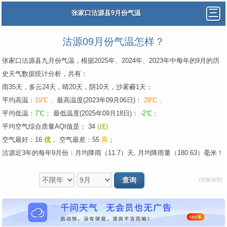
张家口沽源县9月份气温
沽源09月份气温怎样？
张家口沽源县九月份气温，根据2025年、2024年、2023年中每年的9月的历
史天气数据统计分析，共有：
雨35天，多云24天，晴20天，阴10天，沙雾霾1天；
平均高温：
19℃，
最高温度(2023年09月06日)：
29℃，
平均低温：
7℃；
最低温度(2025年09月18日)：
-2℃；
平均空气综合质量AQI值是： 34
(优)
空气最好：16
优
，
空气最差：55
良
；
沽源近3年的每年9月份：月均降雨（11.7）天, 月均降雨量（180.63）毫米！
[切换城市]