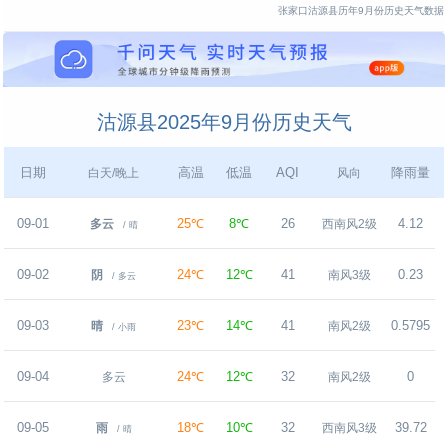
张家口沽源县历年9月份历史天气数据
沽源县2025年9月份历史天气
日期
高温
低温
AQI
降雨量
白天/晚上
风向
09-01
25℃
8℃
26
4.12
多云
西南风2级
/ 晴
09-02
24℃
12℃
41
0.23
阴
南风3级
/ 多云
09-03
23℃
14℃
41
0.5795
晴
南风2级
/ 小雨
09-04
24℃
12℃
32
0
多云
南风2级
09-05
18℃
10℃
32
39.72
雨
西南风3级
/ 晴