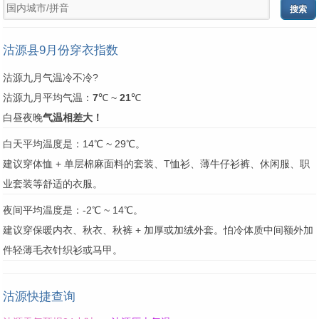
沽源县9月份穿衣指数
沽源九月气温冷不冷?
沽源九月平均气温：
7
℃ ~
21
℃
白昼夜晚
气温相差大！
白天平均温度是：14℃ ~ 29℃。
建议穿体恤 + 单层棉麻面料的套装、T恤衫、薄牛仔衫裤、休闲服、职
业套装等舒适的衣服。
夜间平均温度是：-2℃ ~ 14℃。
建议穿保暖内衣、秋衣、秋裤 + 加厚或加绒外套。怕冷体质中间额外加
件轻薄毛衣针织衫或马甲。
沽源快捷查询