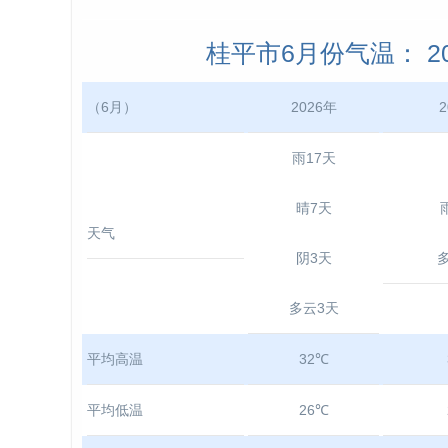
桂平市6月份气温： 202
（6月）
2026年
2
雨17天
晴7天
天气
阴3天
多云3天
平均高温
32℃
平均低温
26℃