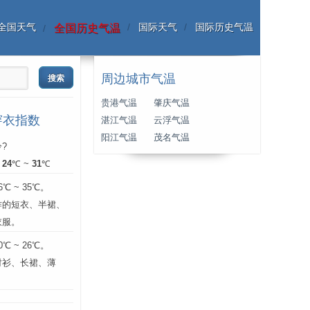
全国天气
国际天气
国际历史气温
全国历史气温
周边城市气温
贵港气温
肇庆气温
穿衣指数
湛江气温
云浮气温
阳江气温
茂名气温
?
：
24
℃ ~
31
℃
 ~ 35℃。
作的短衣、半裙、
衣服。
 ~ 26℃。
衬衫、长裙、薄
。