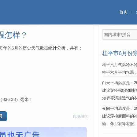
首页
温怎样？
年中每年的6月的历史天气数据统计分析，共有：
桂平市6月份
桂平六月气温冷不冷
桂平六月平均气温
白天平均温度是：26℃
建议穿轻棉织物制
短裤等清凉透气的
836.33）毫米！
夜间平均温度是：20℃
建议穿棉麻面料的
[切换城市]
恤、薄卫衣等衣服