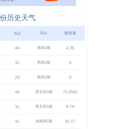
月份历史天气
温
AQI
降雨量
风向
℃
44
4.35
西风1级
℃
31
0
西风1级
℃
29
0
西风1级
℃
44
73.0501
西北风1级
℃
31
8.79
西北风1级
℃
41
42.17
东南风1级