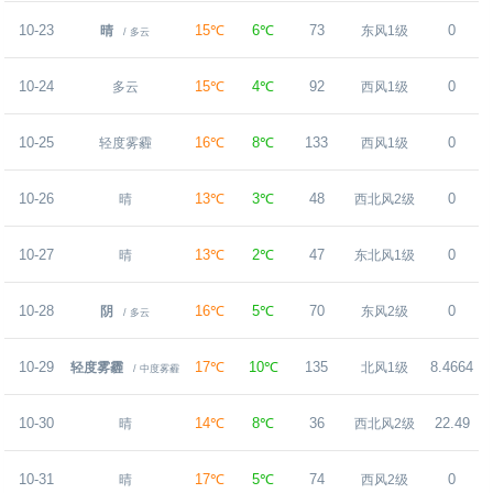
10-23
15℃
6℃
73
0
晴
东风1级
/ 多云
10-24
15℃
4℃
92
0
多云
西风1级
10-25
16℃
8℃
133
0
轻度雾霾
西风1级
10-26
13℃
3℃
48
0
晴
西北风2级
10-27
13℃
2℃
47
0
晴
东北风1级
10-28
16℃
5℃
70
0
阴
东风2级
/ 多云
10-29
17℃
10℃
135
8.4664
轻度雾霾
北风1级
/ 中度雾霾
10-30
14℃
8℃
36
22.49
晴
西北风2级
10-31
17℃
5℃
74
0
晴
西风2级