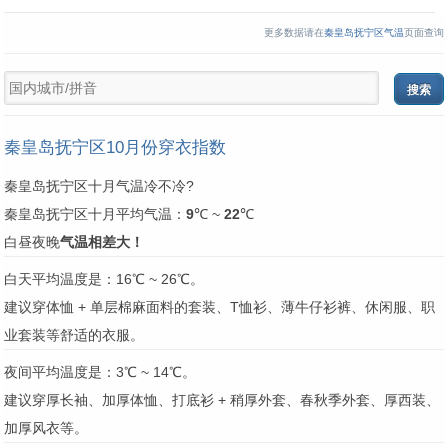
更多数据请在
秦皇岛抚宁区气温
页面查询
秦皇岛抚宁区10月份穿衣指数
秦皇岛抚宁区十月气温冷不冷?
秦皇岛抚宁区十月平均气温：
9
℃ ~
22
℃
白昼夜晚
气温相差大！
白天平均温度是：16℃ ~ 26℃。
建议穿体恤 + 单层棉麻面料的套装、T恤衫、薄牛仔衫裤、休闲服、职
业套装等舒适的衣服。
夜间平均温度是：3℃ ~ 14℃。
建议穿厚长袖、加厚体恤、打底衫 + 稍厚外套、春秋季外套、厚西装、
加厚风衣等。