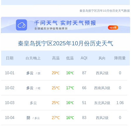
秦皇岛抚宁区历年10月份历史天气数据
秦皇岛抚宁区2025年10月份历史天气
日期
高温
低温
AQI
降雨量
白天/晚上
风向
10-01
29℃
16℃
87
0
多云
西风2级
/ 阴
10-02
25℃
17℃
66
0
多云
西南风3级
/ 晴
10-03
25℃
16℃
51
1.06
多云
东北风2级
10-04
27℃
16℃
83
0
阴
西风2级
/ 多云