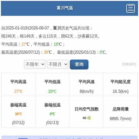
富川气温
自2025-01-01到2026-08-07，
富川
历史气温共出现：
雨246天，晴149天，多云115天，阴62天，沙雾霾12天。
平均高温：
27
℃，平均低温：
18
℃；
最高温度(2026/07/12)：
38
℃， 最低温度(2025/01/13)：
0
℃。
[切换城市]
平均高温
平均低温
平均风速
平均能见度
27℃
18℃
8(km/h)
16.3(km)
极端高温
极端低温
日均空气指数
总降雨量
38℃
0℃
46
优
8895.7(mm)
(07/12)
(01/13)