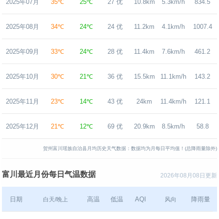
2025年07月
35℃
25℃
27 优
10.8km
5.3km/h
834.5
2025年08月
34℃
24℃
24 优
11.2km
4.1km/h
1007.4
2025年09月
33℃
24℃
28 优
11.4km
7.6km/h
461.2
2025年10月
30℃
21℃
36 优
15.5km
11.1km/h
143.2
2025年11月
23℃
14℃
43 优
24km
11.4km/h
121.1
2025年12月
21℃
12℃
69 优
20.9km
8.5km/h
58.8
贺州富川瑶族自治县月均历史天气数据：数据均为月每日平均值！(总降雨量除外)
富川最近月份每日气温数据
2026年08月08日更新
日期
高温
低温
AQI
降雨量
白天/晚上
风向