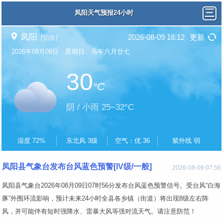
凤阳天气预报24小时
凤阳
2026-08-09 18:12
更新
[切换]
2026年08月09日 星期日 马年六月廿七
30
°C
阴 / 小雨 25~32°C
湿度 72%
东北风 3级
空气：优 36
紫外线 弱
凤阳县气象台发布台风蓝色预警[IV级/一般]
2026-08-09 07:56
凤阳县气象台2026年08月09日07时56分发布台风蓝色预警信号。受台风“白海
豚”外围环流影响，预计未来24小时全县各乡镇（街道）将出现8级左右阵
风，并可能伴有短时强降水、雷暴大风等强对流天气。请注意防范！