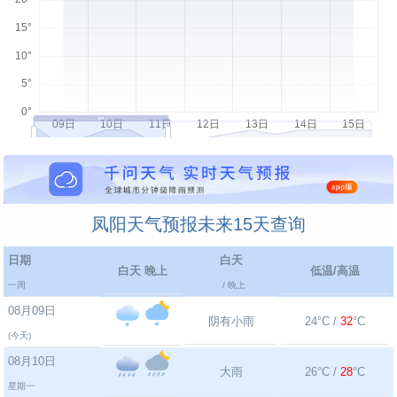
凤阳天气预报未来15天查询
日期
白天
白天 晚上
低温/高温
一周
/ 晚上
08月09日
阴有小雨
24°C /
32
°C
(今天)
08月10日
大雨
26°C /
28
°C
星期一