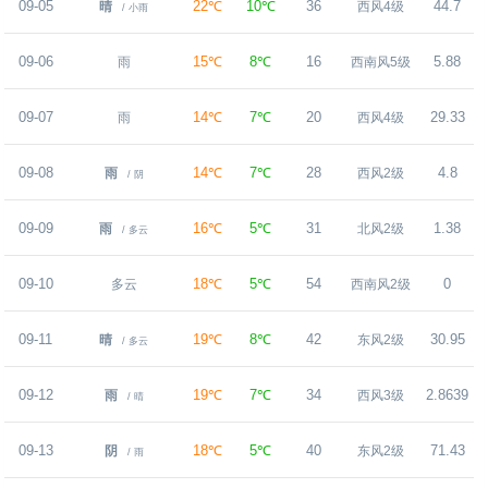
09-05
22℃
10℃
36
44.7
晴
西风4级
/ 小雨
09-06
15℃
8℃
16
5.88
雨
西南风5级
09-07
14℃
7℃
20
29.33
雨
西风4级
09-08
14℃
7℃
28
4.8
雨
西风2级
/ 阴
09-09
16℃
5℃
31
1.38
雨
北风2级
/ 多云
09-10
18℃
5℃
54
0
多云
西南风2级
09-11
19℃
8℃
42
30.95
晴
东风2级
/ 多云
09-12
19℃
7℃
34
2.8639
雨
西风3级
/ 晴
09-13
18℃
5℃
40
71.43
阴
东风2级
/ 雨