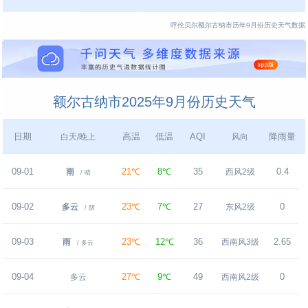
呼伦贝尔额尔古纳市历年9月份历史天气数据
额尔古纳市2025年9月份历史天气
日期
高温
低温
AQI
降雨量
白天/晚上
风向
09-01
21℃
8℃
35
0.4
雨
西风2级
/ 晴
09-02
23℃
7℃
27
0
多云
东风2级
/ 阴
09-03
23℃
12℃
36
2.65
雨
西南风3级
/ 多云
09-04
27℃
9℃
49
0
多云
西南风2级