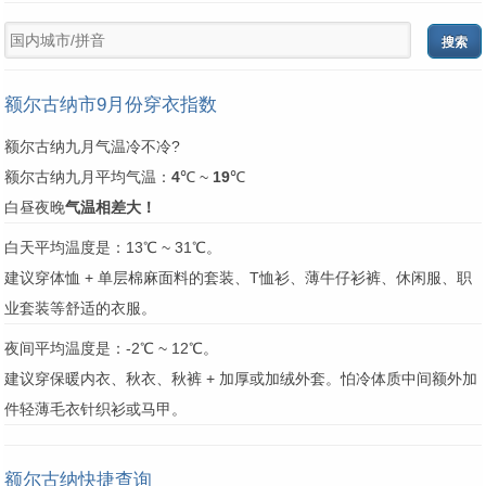
额尔古纳市9月份穿衣指数
额尔古纳九月气温冷不冷?
额尔古纳九月平均气温：
4
℃ ~
19
℃
白昼夜晚
气温相差大！
白天平均温度是：13℃ ~ 31℃。
建议穿体恤 + 单层棉麻面料的套装、T恤衫、薄牛仔衫裤、休闲服、职
业套装等舒适的衣服。
夜间平均温度是：-2℃ ~ 12℃。
建议穿保暖内衣、秋衣、秋裤 + 加厚或加绒外套。怕冷体质中间额外加
件轻薄毛衣针织衫或马甲。
额尔古纳快捷查询