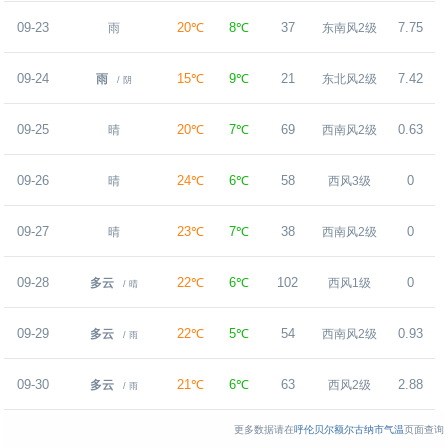
09-23
20℃
8℃
37
7.75
雨
东南风2级
09-24
15℃
9℃
21
7.42
雨
东北风2级
/ 阴
09-25
20℃
7℃
69
0.63
晴
西南风2级
09-26
24℃
6℃
58
0
晴
西风3级
09-27
23℃
7℃
38
0
晴
西南风2级
09-28
22℃
6℃
102
0
多云
西风1级
/ 晴
09-29
22℃
5℃
54
0.93
多云
西南风2级
/ 雨
09-30
21℃
6℃
63
2.88
多云
西风2级
/ 雨
更多数据请在
呼伦贝尔额尔古纳市气温
页面查询