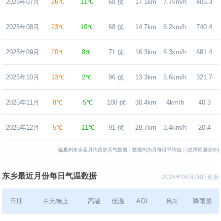
2025年07月
26℃
11℃
68 优
17.1km
7.7km/h
405.3
2025年08月
23℃
10℃
68 优
14.7km
6.2km/h
740.4
2025年09月
20℃
8℃
71 优
16.3km
6.3km/h
681.4
2025年10月
13℃
2℃
96 优
13.3km
5.6km/h
321.7
2025年11月
8℃
-5℃
100 优
30.4km
4km/h
40.3
2025年12月
5℃
-11℃
91 优
28.7km
3.4km/h
20.4
临夏州东乡县月均历史天气数据：数据均为月每日平均值！(总降雨量除外)
东乡最近月份每日气温数据
2026年08月08日更新
日期
高温
低温
AQI
降雨量
白天/晚上
风向