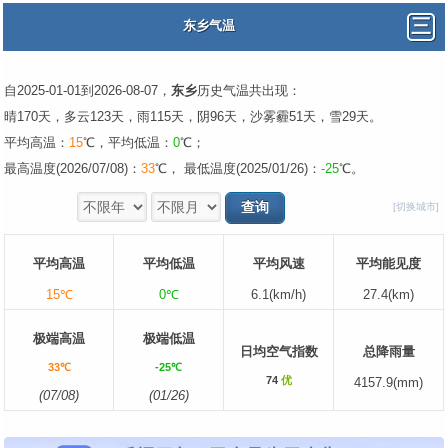
东乡气温
自2025-01-01到2026-08-07，
东乡
历史气温共出现：
晴170天，多云123天，雨115天，阴96天，沙雾霾51天，雪29天。
平均高温：
15
℃，平均低温：
0
℃；
最高温度(2026/07/08)：
33
℃， 最低温度(2025/01/26)：
-25
℃。
[切换城市]
平均高温
平均低温
平均风速
平均能见度
15℃
0℃
6.1(km/h)
27.4(km)
极端高温
极端低温
日均空气指数
总降雨量
33℃
-25℃
74
优
4157.9(mm)
(07/08)
(01/26)