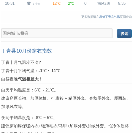
10-31
12℃
2℃
0
9.35
雾
南风2级
/ 中雨
更多数据请在
昌都丁青县气温
页面查询
丁青县10月份穿衣指数
丁青十月气温冷不冷?
丁青十月平均气温：
-1
℃ ~
11
℃
白昼夜晚
气温相差大！
白天平均温度是：6℃ ~ 21℃。
建议穿厚长袖、加厚体恤、打底衫 + 稍厚外套、春秋季外套、厚西装、
加厚风衣等。
夜间平均温度是：-8℃ ~ 5℃。
建议穿加厚保暖内衣+轻薄毛衣/马甲+加厚外套/加绒外套。怕冷体质将