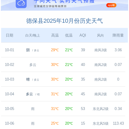
德保县2025年10月份历史天气
日期
高温
低温
AQI
降雨量
白天/晚上
风向
10-01
29℃
21℃
39
3.06
阴
南风3级
/ 多云
10-02
30℃
21℃
40
0.07
多云
南风2级
10-03
30℃
20℃
35
0
晴
南风2级
/ 多云
10-04
31℃
20℃
45
0.07
多云
南风2级
/ 晴
10-05
31℃
20℃
53
0.34
雨
东北风2级
10-06
25℃
20℃
15
113.43
雨
东北风5级