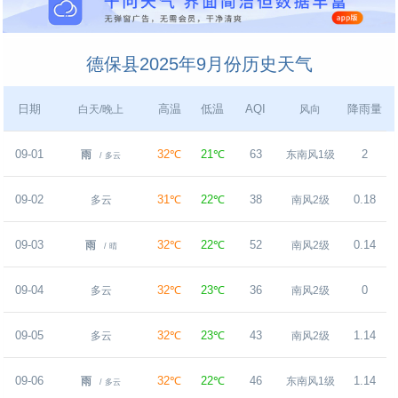
德保县2025年9月份历史天气
日期
高温
低温
AQI
降雨量
白天/晚上
风向
09-01
32℃
21℃
63
2
雨
东南风1级
/ 多云
09-02
31℃
22℃
38
0.18
多云
南风2级
09-03
32℃
22℃
52
0.14
雨
南风2级
/ 晴
09-04
32℃
23℃
36
0
多云
南风2级
09-05
32℃
23℃
43
1.14
多云
南风2级
09-06
32℃
22℃
46
1.14
雨
东南风1级
/ 多云