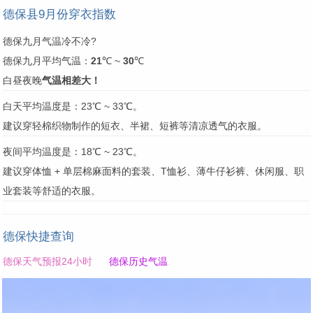
德保县9月份穿衣指数
德保九月气温冷不冷?
德保九月平均气温：
21
℃ ~
30
℃
白昼夜晚
气温相差大！
白天平均温度是：23℃ ~ 33℃。
建议穿轻棉织物制作的短衣、半裙、短裤等清凉透气的衣服。
夜间平均温度是：18℃ ~ 23℃。
建议穿体恤 + 单层棉麻面料的套装、T恤衫、薄牛仔衫裤、休闲服、职
业套装等舒适的衣服。
德保快捷查询
德保天气预报24小时
德保历史气温