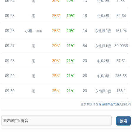
09-24
30℃
22℃
13
0.36
雨
北风3级
09-25
25℃
19℃
18
52.64
雨
北风4级
09-26
25℃
20℃
14
161.94
小雨
东北风2级
/ 中雨
09-27
29℃
21℃
54
30.0958
雨
东北风1级
09-28
30℃
21℃
20
57.31
雨
东风2级
09-29
25℃
21℃
26
286.58
雨
东风3级
09-30
25℃
21℃
20
153.1
雨
东南风2级
更多数据请在
百色德保县气温
页面查询