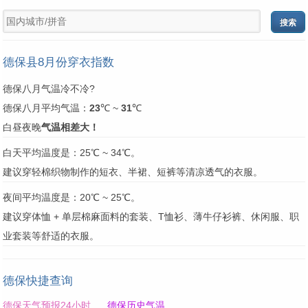
德保县8月份穿衣指数
德保八月气温冷不冷?
德保八月平均气温：
23
℃ ~
31
℃
白昼夜晚
气温相差大！
白天平均温度是：25℃ ~ 34℃。
建议穿轻棉织物制作的短衣、半裙、短裤等清凉透气的衣服。
夜间平均温度是：20℃ ~ 25℃。
建议穿体恤 + 单层棉麻面料的套装、T恤衫、薄牛仔衫裤、休闲服、职
业套装等舒适的衣服。
德保快捷查询
德保天气预报24小时
德保历史气温