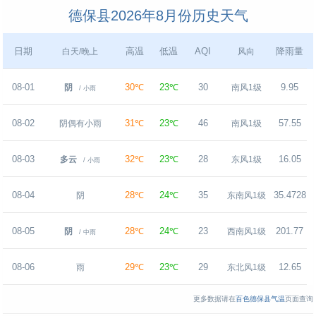
德保县2026年8月份历史天气
日期
高温
低温
AQI
降雨量
白天/晚上
风向
08-01
30℃
23℃
30
9.95
阴
南风1级
/ 小雨
08-02
31℃
23℃
46
57.55
阴偶有小雨
南风1级
08-03
32℃
23℃
28
16.05
多云
东风1级
/ 小雨
08-04
28℃
24℃
35
35.4728
阴
东南风1级
08-05
28℃
24℃
23
201.77
阴
西南风1级
/ 中雨
08-06
29℃
23℃
29
12.65
雨
东北风1级
更多数据请在
百色德保县气温
页面查询