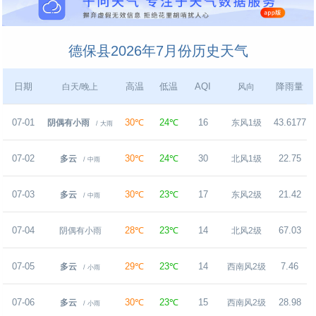
德保县2026年7月份历史天气
日期
高温
低温
AQI
降雨量
白天/晚上
风向
07-01
30℃
24℃
16
43.6177
阴偶有小雨
东风1级
/ 大雨
07-02
30℃
24℃
30
22.75
多云
北风1级
/ 中雨
07-03
30℃
23℃
17
21.42
多云
东风2级
/ 中雨
07-04
28℃
23℃
14
67.03
阴偶有小雨
北风2级
07-05
29℃
23℃
14
7.46
多云
西南风2级
/ 小雨
07-06
30℃
23℃
15
28.98
多云
西南风2级
/ 小雨