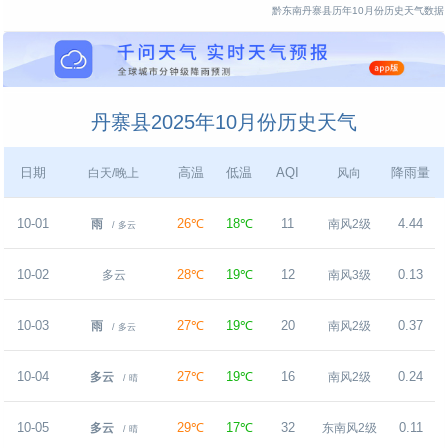
黔东南丹寨县历年10月份历史天气数据
丹寨县2025年10月份历史天气
日期
高温
低温
AQI
降雨量
白天/晚上
风向
10-01
26℃
18℃
11
4.44
雨
南风2级
/ 多云
10-02
28℃
19℃
12
0.13
多云
南风3级
10-03
27℃
19℃
20
0.37
雨
南风2级
/ 多云
10-04
27℃
19℃
16
0.24
多云
南风2级
/ 晴
10-05
29℃
17℃
32
0.11
多云
东南风2级
/ 晴