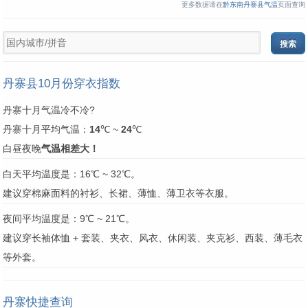
更多数据请在
黔东南丹寨县气温
页面查询
丹寨县10月份穿衣指数
丹寨十月气温冷不冷?
丹寨十月平均气温：
14
℃ ~
24
℃
白昼夜晚
气温相差大！
白天平均温度是：16℃ ~ 32℃。
建议穿棉麻面料的衬衫、长裙、薄恤、薄卫衣等衣服。
夜间平均温度是：9℃ ~ 21℃。
建议穿长袖体恤 + 套装、夹衣、风衣、休闲装、夹克衫、西装、薄毛衣
等外套。
丹寨快捷查询