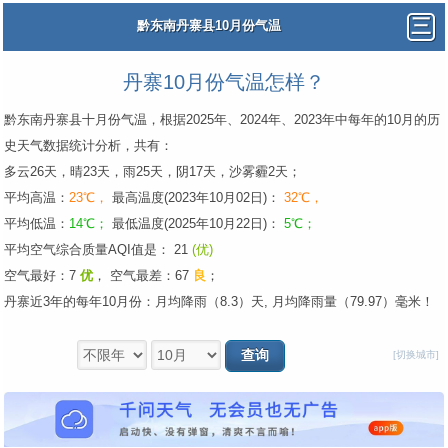
黔东南丹寨县10月份气温
丹寨10月份气温怎样？
黔东南丹寨县十月份气温，根据2025年、2024年、2023年中每年的10月的历
史天气数据统计分析，共有：
多云26天，晴23天，雨25天，阴17天，沙雾霾2天；
平均高温：
23℃，
最高温度(2023年10月02日)：
32℃，
平均低温：
14℃；
最低温度(2025年10月22日)：
5℃；
平均空气综合质量AQI值是： 21
(优)
空气最好：7
优
，
空气最差：67
良
；
丹寨近3年的每年10月份：月均降雨（8.3）天, 月均降雨量（79.97）毫米！
[切换城市]