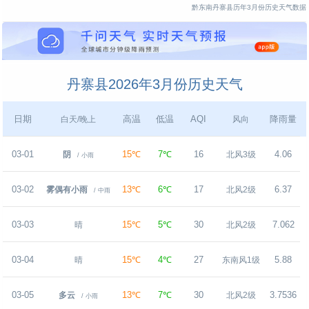
黔东南丹寨县历年3月份历史天气数据
丹寨县2026年3月份历史天气
日期
高温
低温
AQI
降雨量
白天/晚上
风向
03-01
15℃
7℃
16
4.06
阴
北风3级
/ 小雨
03-02
13℃
6℃
17
6.37
雾偶有小雨
北风2级
/ 中雨
03-03
15℃
5℃
30
7.062
晴
北风2级
03-04
15℃
4℃
27
5.88
晴
东南风1级
03-05
13℃
7℃
30
3.7536
多云
北风2级
/ 小雨