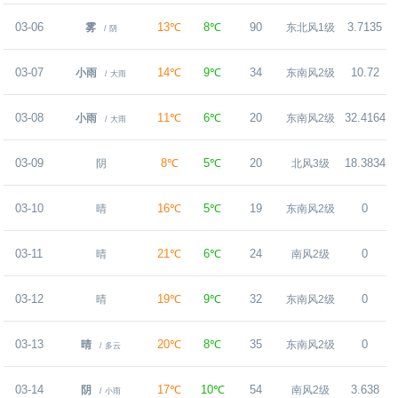
03-06
13℃
8℃
90
3.7135
雾
东北风1级
/ 阴
03-07
14℃
9℃
34
10.72
小雨
东南风2级
/ 大雨
03-08
11℃
6℃
20
32.4164
小雨
东南风2级
/ 大雨
03-09
8℃
5℃
20
18.3834
阴
北风3级
03-10
16℃
5℃
19
0
晴
东南风2级
03-11
21℃
6℃
24
0
晴
南风2级
03-12
19℃
9℃
32
0
晴
东南风2级
03-13
20℃
8℃
35
0
晴
东南风2级
/ 多云
03-14
17℃
10℃
54
3.638
阴
南风2级
/ 小雨