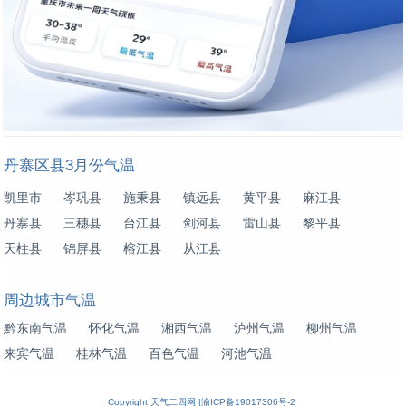
丹寨区县3月份气温
凯里市
岑巩县
施秉县
镇远县
黄平县
麻江县
丹寨县
三穗县
台江县
剑河县
雷山县
黎平县
天柱县
锦屏县
榕江县
从江县
周边城市气温
黔东南气温
怀化气温
湘西气温
泸州气温
柳州气温
来宾气温
桂林气温
百色气温
河池气温
Copyright
天气二四网
|
渝ICP备19017306号-2