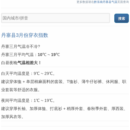
更多数据请在
黔东南丹寨县气温
页面查询
丹寨县3月份穿衣指数
丹寨三月气温冷不冷?
丹寨三月平均气温：
10
℃ ~
19
℃
白昼夜晚
气温相差大！
白天平均温度是：9℃ ~ 29℃。
建议穿体恤 + 单层棉麻面料的套装、T恤衫、薄牛仔衫裤、休闲服、职
业套装等舒适的衣服。
夜间平均温度是：1℃ ~ 19℃。
建议穿厚长袖、加厚体恤、打底衫 + 稍厚外套、春秋季外套、厚西装、
加厚风衣等。