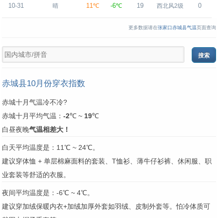
10-31
11℃
-6℃
19
0
晴
西北风2级
更多数据请在
张家口赤城县气温
页面查询
赤城县10月份穿衣指数
赤城十月气温冷不冷?
赤城十月平均气温：
-2
℃ ~
19
℃
白昼夜晚
气温相差大！
白天平均温度是：11℃ ~ 24℃。
建议穿体恤 + 单层棉麻面料的套装、T恤衫、薄牛仔衫裤、休闲服、职
业套装等舒适的衣服。
夜间平均温度是：-6℃ ~ 4℃。
建议穿加绒保暖内衣+加绒加厚外套如羽绒、皮制外套等。怕冷体质可