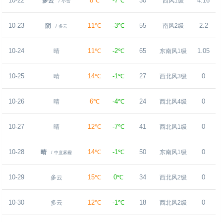
10-22
8℃
-7℃
30
4.16
多云
西风1级
/ 小雪
10-23
11℃
-3℃
55
2.2
阴
南风2级
/ 多云
10-24
11℃
-2℃
65
1.05
晴
东南风1级
10-25
14℃
-1℃
27
0
晴
西北风3级
10-26
6℃
-4℃
24
0
晴
西北风4级
10-27
12℃
-7℃
41
0
晴
西北风1级
10-28
14℃
-1℃
50
0
晴
东南风1级
/ 中度雾霾
10-29
15℃
0℃
34
0
多云
西北风2级
10-30
12℃
-1℃
18
0
多云
西北风2级