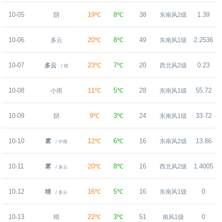
10-05
19℃
8℃
38
1.39
阴
东南风2级
10-06
20℃
8℃
49
2.2536
多云
东南风1级
10-07
23℃
7℃
20
0.23
多云
西北风2级
/ 晴
10-08
11℃
5℃
28
55.72
小雨
东南风1级
10-09
9℃
3℃
24
33.72
阴
东南风1级
10-10
12℃
6℃
16
13.86
雾
东南风2级
/ 中雨
10-11
20℃
8℃
16
1.4005
雾
西北风2级
/ 多云
10-12
16℃
5℃
16
0
晴
东南风1级
/ 多云
10-13
22℃
3℃
51
0
晴
南风1级