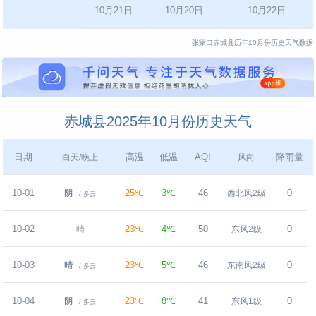
10月21日
10月20日
10月22日
张家口赤城县历年10月份历史天气数据
赤城县2025年10月份历史天气
日期
高温
低温
AQI
降雨量
白天/晚上
风向
10-01
25℃
3℃
46
0
阴
西北风2级
/ 多云
10-02
23℃
4℃
50
0
晴
东风2级
10-03
23℃
5℃
46
0
晴
东南风2级
/ 多云
10-04
23℃
8℃
41
0
阴
东风1级
/ 多云