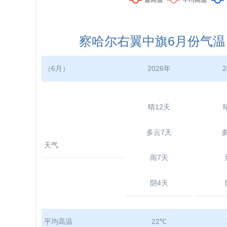
察哈尔右翼中旗6月份气温： 2
（6月）
2026年
2
晴12天
多云7天
天气
雨7天
阴4天
平均高温
22℃