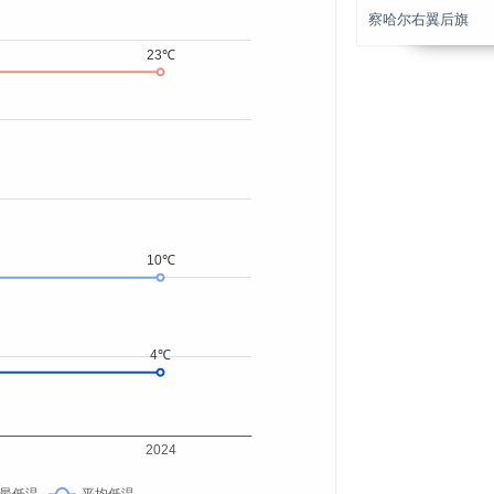
察哈尔右翼后旗