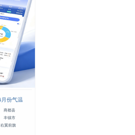
6月份气温
商都县
丰镇市
尔右翼前旗