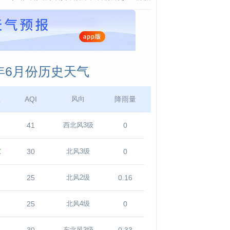
年6月份历史天气
温
AQI
降雨量
风向
41
0
西北风3级
℃
30
0
北风3级
25
0.16
北风2级
25
0
北风4级