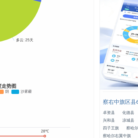
度走势图
察右中旗区县
卓资县
化德县
兴和县
凉城县
四子王旗
察哈
察哈尔右翼中旗