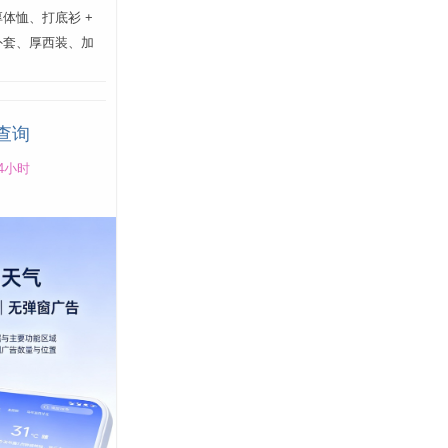
体恤、打底衫 +
外套、厚西装、加
查询
4小时