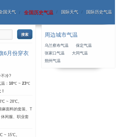
全国天气
国际天气
国际历史气温
全国历史气温
周边城市气温
乌兰察布气温
保定气温
旗6月份穿衣
张家口气温
大同气温
朔州气温
不冷?
气温：
10
℃ ~
23
℃
大！
 ~ 28℃。
层棉麻面料的套装、T
、休闲服、职业套
 ~ 15℃。