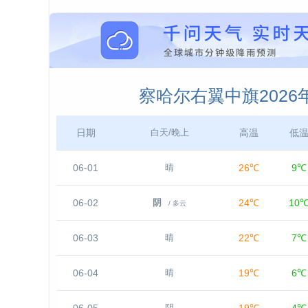
察哈尔右翼中旗2026
日期
高温
低
白天/晚上
06-01
26℃
9℃
晴
06-02
24℃
10
阴
/ 多云
06-03
22℃
7℃
晴
06-04
19℃
6℃
晴