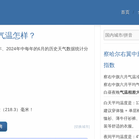
首页
气温怎样？
年、2024年中每年的6月的历史天气数据统计分
察哈尔右翼中
指数
察右中旗六月气温冷
察右中旗六月平均
白昼夜晚
气温相差
白天平均温度是：13℃
218.3）毫米！
建议穿体恤 + 单
恤衫、薄牛仔衫裤
装等舒适的衣服。
[切换城市]
夜间平均温度是：4℃