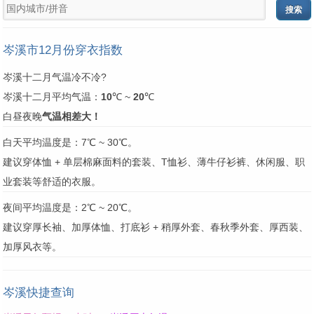
岑溪市12月份穿衣指数
岑溪十二月气温冷不冷?
岑溪十二月平均气温：
10
℃ ~
20
℃
白昼夜晚
气温相差大！
白天平均温度是：7℃ ~ 30℃。
建议穿体恤 + 单层棉麻面料的套装、T恤衫、薄牛仔衫裤、休闲服、职
业套装等舒适的衣服。
夜间平均温度是：2℃ ~ 20℃。
建议穿厚长袖、加厚体恤、打底衫 + 稍厚外套、春秋季外套、厚西装、
加厚风衣等。
岑溪快捷查询