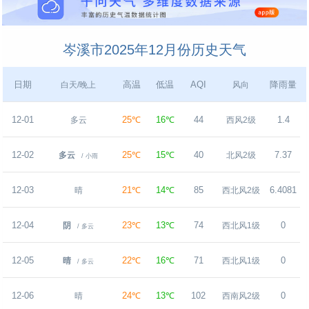
岑溪市2025年12月份历史天气
日期
高温
低温
AQI
降雨量
白天/晚上
风向
12-01
25℃
16℃
44
1.4
多云
西风2级
12-02
25℃
15℃
40
7.37
多云
北风2级
/ 小雨
12-03
21℃
14℃
85
6.4081
晴
西北风2级
12-04
23℃
13℃
74
0
阴
西北风1级
/ 多云
12-05
22℃
16℃
71
0
晴
西北风1级
/ 多云
12-06
24℃
13℃
102
0
晴
西南风2级