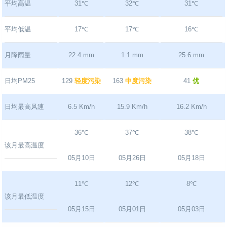
平均高温
31℃
32℃
31℃
平均低温
17℃
17℃
16℃
月降雨量
22.4 mm
1.1 mm
25.6 mm
日均PM25
129
轻度污染
163
中度污染
41
优
日均最高风速
6.5 Km/h
15.9 Km/h
16.2 Km/h
36℃
37℃
38℃
该月最高温度
05月10日
05月26日
05月18日
11℃
12℃
8℃
该月最低温度
05月15日
05月01日
05月03日