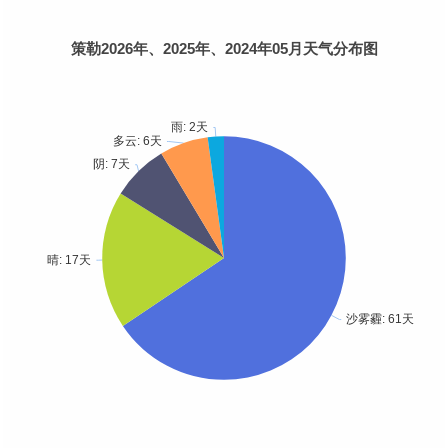
策勒2026年、2025年、2024年05月天气分布图