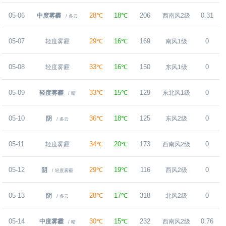
05-06
28℃
18℃
206
0.31
中度雾霾
西南风2级
/ 多云
05-07
29℃
16℃
169
0
轻度雾霾
南风1级
05-08
33℃
16℃
150
0
轻度雾霾
东风1级
05-09
33℃
15℃
129
0
轻度雾霾
东北风1级
/ 晴
05-10
36℃
18℃
125
0
阴
东风2级
/ 多云
05-11
34℃
20℃
173
0
轻度雾霾
西南风2级
05-12
29℃
19℃
116
0
阴
西风2级
/ 轻度雾霾
05-13
28℃
17℃
318
0
阴
北风2级
/ 多云
05-14
30℃
15℃
232
0.76
中度雾霾
西南风2级
/ 晴