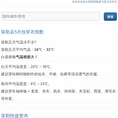
更多数据请在
和田策勒县气温
页面查询
策勒县5月份穿衣指数
策勒五月气温冷不冷?
策勒五月平均气温：
16
℃ ~
31
℃
白昼夜晚
气温相差大！
白天平均温度是：20℃ ~ 38℃。
建议穿轻棉织物制作的短衣、半裙、短裤等清凉透气的衣服。
夜间平均温度是：8℃ ~ 24℃。
建议穿长袖体恤 + 套装、夹衣、风衣、休闲装、夹克衫、西装、薄毛衣
等外套。
策勒快捷查询