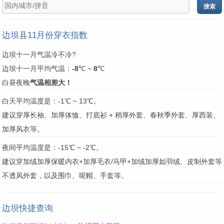
边坝县11月份穿衣指数
边坝十一月气温冷不冷?
边坝十一月平均气温：
-8
℃ ~
8
℃
白昼夜晚
气温相差大！
白天平均温度是：-1℃ ~ 13℃。
建议穿厚长袖、加厚体恤、打底衫 + 稍厚外套、春秋季外套、厚西装、
加厚风衣等。
夜间平均温度是：-15℃ ~ -2℃。
建议穿加绒加厚保暖内衣+加厚毛衣/马甲+加绒加厚如羽绒、皮制外套等
不透风外套，以及围巾、呢帽、手套等。
边坝快捷查询