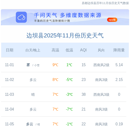
昌都边坝县历年11月份历史天气数据
边坝县2025年11月份历史天气
日期
高温
低温
AQI
降雨量
白天/晚上
风向
11-01
9℃
1℃
15
5.14
雾
西南风2级
/ 小雪
11-02
8℃
-5℃
23
2.15
多云
南风3级
11-03
7℃
-3℃
38
0
晴
西南风3级
11-04
7℃
-7℃
21
0
多云
南风3级
11-05
7℃
-1℃
22
0.19
多云
南风3级
/ 晴