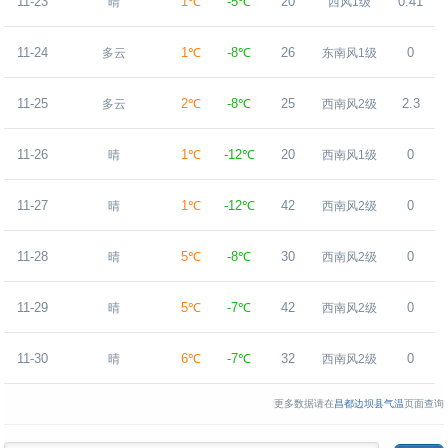
11-23
1℃
-5℃
20
0.41
晴
西风1级
11-24
1℃
-8℃
26
0
多云
东南风1级
11-25
2℃
-8℃
25
2.3
多云
西南风2级
11-26
1℃
-12℃
20
0
晴
西南风1级
11-27
1℃
-12℃
42
0
晴
西南风2级
11-28
5℃
-8℃
30
0
晴
西南风2级
11-29
5℃
-7℃
42
0
晴
西南风2级
11-30
6℃
-7℃
32
0
晴
西南风2级
更多数据请在
昌都边坝县气温
页面查询