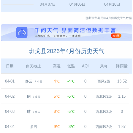
04月07日
04月05日
04月10日
那曲班戈县历年4月份历史天气数据
班戈县2026年4月份历史天气
日期
高温
低温
AQI
降雨量
白天/晚上
风向
04-01
4℃
-4℃
0
13.52
多云
西风2级
/ 小雪
04-02
5℃
-5℃
0
1.15
阴
西北风3级
/ 多云
04-03
8℃
-5℃
0
0
晴
西北风2级
/ 多云
04-04
9℃
-3℃
0
1.87
多云
西南风2级