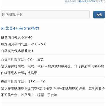
更多数据请在
那曲班戈县气温
页面查询
班戈县4月份穿衣指数
班戈四月气温冷不冷?
班戈四月平均气温：
-7
℃ ~
5
℃
白昼夜晚
气温相差大！
白天平均温度是：0℃ ~ 10℃。
建议穿保暖内衣、秋衣、秋裤 + 加厚或加绒外套。怕冷体质中间额外加
件轻薄毛衣针织衫或马甲。
夜间平均温度是：-13℃ ~ -4℃。
建议穿加绒加厚保暖内衣+加厚毛衣/马甲+加绒加厚如羽绒、皮制外套等
不透风外套，以及围巾、呢帽、手套等。