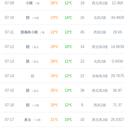
07-09
26℃
12℃
19
12.468
小雨
西北风2级
/ 阴
07-10
23℃
14℃
16
34.4929
阴
北风2级
/ 大雨
07-11
22℃
12℃
45
29.65
阴偶有小雨
西风2级
/ 晴
07-12
20℃
10℃
14
14.8639
阴
西北风2级
/ 多云
07-13
26℃
11℃
22
0.0434
阴
北风2级
/ 多云
07-14
24℃
12℃
22
29.7675
阴
东南风2级
07-15
25℃
13℃
38
36.97
阴
西北风2级
/ 多云
07-16
20℃
12℃
8
71.37
阴
西风2级
/ 小雨
07-17
21℃
10℃
10
26.0317
多云
西北风2级
/ 小雨