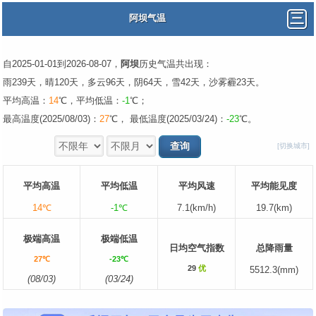
阿坝气温
自2025-01-01到2026-08-07，
阿坝
历史气温共出现：
雨239天，晴120天，多云96天，阴64天，雪42天，沙雾霾23天。
平均高温：
14
℃，平均低温：
-1
℃；
最高温度(2025/08/03)：
27
℃， 最低温度(2025/03/24)：
-23
℃。
[切换城市]
平均高温
平均低温
平均风速
平均能见度
14℃
-1℃
7.1(km/h)
19.7(km)
极端高温
极端低温
日均空气指数
总降雨量
27℃
-23℃
29
优
5512.3(mm)
(08/03)
(03/24)