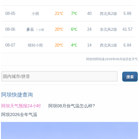
08-05
21℃
7℃
40
5.89
小雨
西北风2级
08-06
20℃
6℃
24
41.57
多云
东北风2级
/ 小雨
08-07
20℃
4℃
14
6.84
晴转小雨
西北风1级
阿坝州阿坝县2026年08月份历史天气
阿坝快捷查询
阿坝天气预报24小时
阿坝08月份气温怎么样?
阿坝2026全年气温