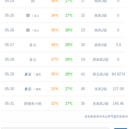
05-24
34℃
27℃
17
0
阴
南风3级
05-25
34℃
27℃
15
0
阴
南风3级
/ 多云
05-26
35℃
28℃
23
0
阴
南风2级
/ 多云
05-27
34℃
28℃
20
3.4
多云
南风2级
05-28
37℃
28℃
19
0
多云
西南风2级
05-29
35℃
28℃
41
94.8274
多云
西北风2级
/ 暴雨
05-30
32℃
27℃
40
127.08
多云
东风2级
/ 暴雨
05-31
32℃
27℃
35
145.46
阴偶有小雨
东南风2级
更多数据请在
中山市气温
页面查询