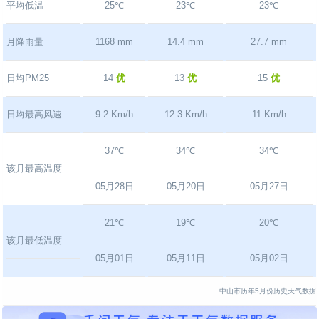
平均低温
25℃
23℃
23℃
月降雨量
1168 mm
14.4 mm
27.7 mm
日均PM25
14
优
13
优
15
优
日均最高风速
9.2 Km/h
12.3 Km/h
11 Km/h
37℃
34℃
34℃
该月最高温度
05月28日
05月20日
05月27日
21℃
19℃
20℃
该月最低温度
05月01日
05月11日
05月02日
中山市历年5月份历史天气数据