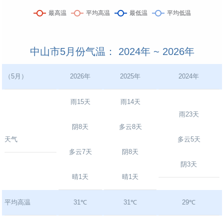
中山市5月份气温： 2024年 ~ 2026年
（5月）
2026年
2025年
2024年
雨15天
雨14天
雨23天
阴8天
多云8天
天气
多云5天
多云7天
阴8天
阴3天
晴1天
晴1天
平均高温
31℃
31℃
29℃