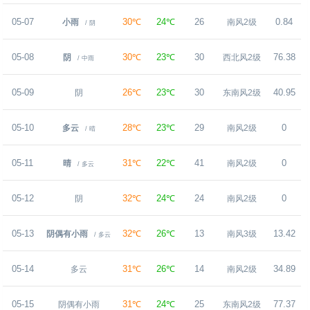
05-07
30℃
24℃
26
0.84
小雨
南风2级
/ 阴
05-08
30℃
23℃
30
76.38
阴
西北风2级
/ 中雨
05-09
26℃
23℃
30
40.95
阴
东南风2级
05-10
28℃
23℃
29
0
多云
南风2级
/ 晴
05-11
31℃
22℃
41
0
晴
南风2级
/ 多云
05-12
32℃
24℃
24
0
阴
南风2级
05-13
32℃
26℃
13
13.42
阴偶有小雨
南风3级
/ 多云
05-14
31℃
26℃
14
34.89
多云
南风2级
05-15
31℃
24℃
25
77.37
阴偶有小雨
东南风2级