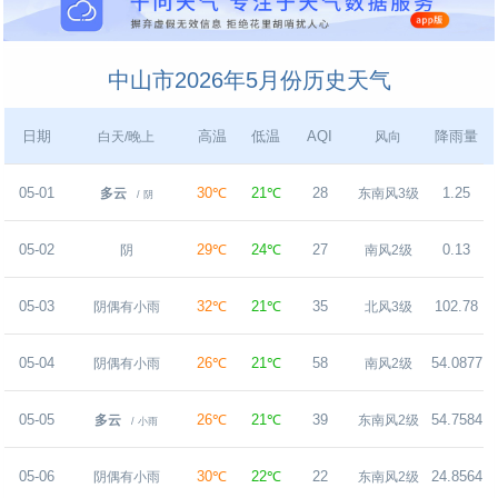
中山市2026年5月份历史天气
日期
高温
低温
AQI
降雨量
白天/晚上
风向
05-01
30℃
21℃
28
1.25
多云
东南风3级
/ 阴
05-02
29℃
24℃
27
0.13
阴
南风2级
05-03
32℃
21℃
35
102.78
阴偶有小雨
北风3级
05-04
26℃
21℃
58
54.0877
阴偶有小雨
南风2级
05-05
26℃
21℃
39
54.7584
多云
东南风2级
/ 小雨
05-06
30℃
22℃
22
24.8564
阴偶有小雨
东南风2级