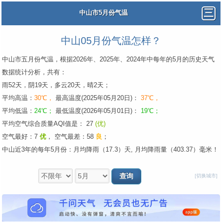
中山市5月份气温
中山05月份气温怎样？
中山市五月份气温，根据2026年、2025年、2024年中每年的5月的历史天气
数据统计分析，共有：
雨52天，阴19天，多云20天，晴2天；
平均高温：
30℃，
最高温度(2025年05月20日)：
37℃，
平均低温：
24℃；
最低温度(2026年05月01日)：
19℃；
平均空气综合质量AQI值是： 27
(优)
空气最好：7
优
，
空气最差：58
良
；
中山近3年的每年5月份：月均降雨（17.3）天, 月均降雨量（403.37）毫米！
[切换城市]