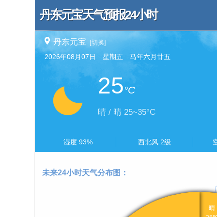
丹东元宝天气预报24小时
丹东元宝
[切换]
2026年08月07日 星期五 马年六月廿五
25
°C
晴 / 晴 25~35°C
湿度 93%
西北风 2级