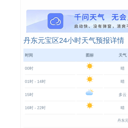
丹东元宝区24小时天气预报详情
时间
图标
天气
00时
晴
01时 - 14时
晴
15时
多云
16时 - 22时
晴
丹东元