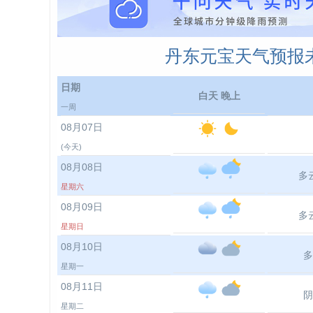
丹东元宝天气预报未
日期
白天 晚上
一周
08月07日
(今天)
08月08日
多
星期六
08月09日
多
星期日
08月10日
多
星期一
08月11日
阴
星期二