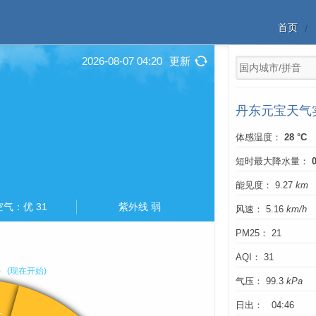
首页
2026-08-07 04:20
更新
丹东元宝天气
体感温度：
28 °C
短时最大降水量：
能见度： 9.27
km
空气：优 31
紫外线 弱
风速： 5.16
km/h
PM25： 21
AQI： 31
气压： 99.3
kPa
日出： 04:46