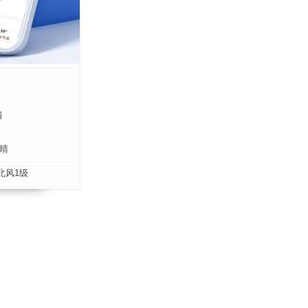
四
晴
北风1级