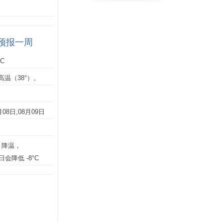
预报一周
°C
高温（38°）。
：
月08日,08月09日
】降温，
3日会降低 -8°C