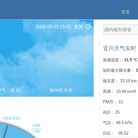
首页
2026-08-09 15:42
更新
宜川天气实时
体感温度：
31.9 °C
短时最大降水量：
能见度： 23.19
km
空气：优 25
紫外线 中等
风速： 10.44
km/h
PM25： 12
AQI： 25
气压： 89.5
kPa
日出： 05:52