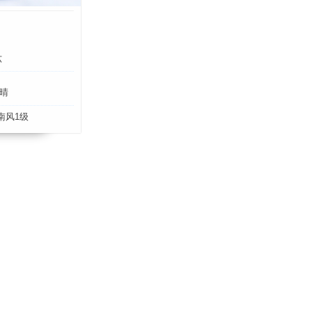
六
晴
南风1级