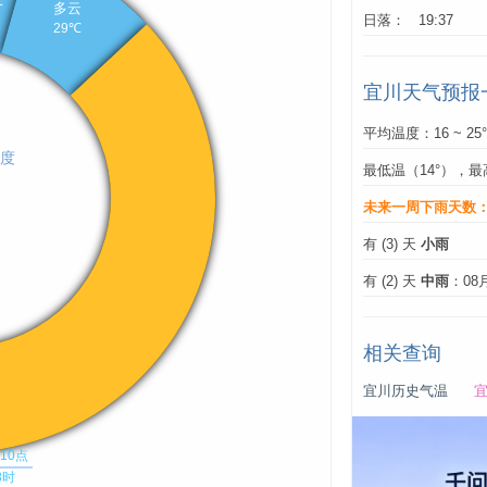
日落： 19:37
宜川天气预报
平均温度：16 ~ 25
最低温（14°），最
未来一周下雨天数
有 (3) 天
小雨
有 (2) 天
中雨
：08
相关查询
宜川历史气温
宜