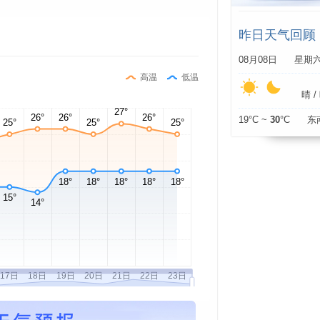
昨日天气回顾
08月08日 星期
高温
低温
晴 / 
19°C ~
30
°C 东