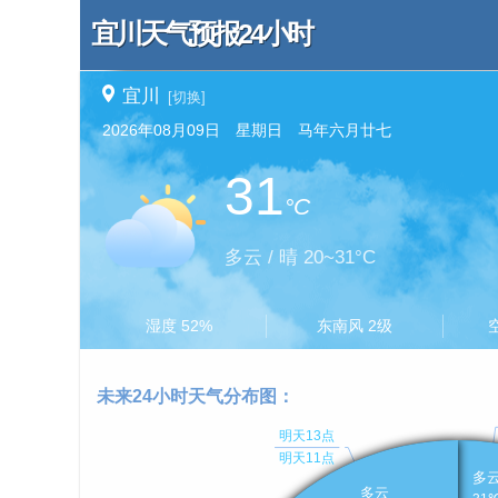
宜川天气预报24小时
宜川
[切换]
2026年08月09日 星期日 马年六月廿七
31
°C
多云 / 晴 20~31°C
湿度 52%
东南风 2级