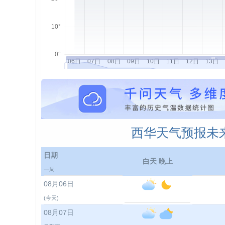
西华天气预报未来
日期
白天 晚上
一周
08月06日
(今天)
08月07日