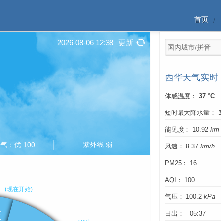
首页
2026-08-06 12:38
更新
西华天气实时
体感温度：
37 °C
短时最大降水量：
能见度： 10.92
km
气：优 100
紫外线 弱
风速： 9.37
km/h
PM25： 16
AQI： 100
气压： 100.2
kPa
日出： 05:37