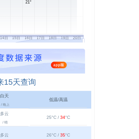
15天查询
白天
低温/高温
/ 晚上
多云
25°C /
34
°C
/ 晴
多云
26°C /
35
°C