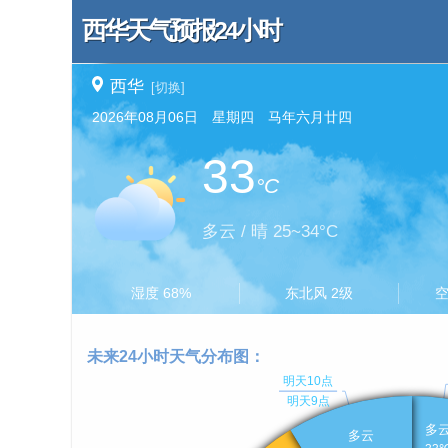
西华天气预报24小时
西华
[切换]
2026年08月06日 星期四 马年六月廿四
33
°C
多云 / 晴 25~34°C
湿度 68%
东北风 2级
空