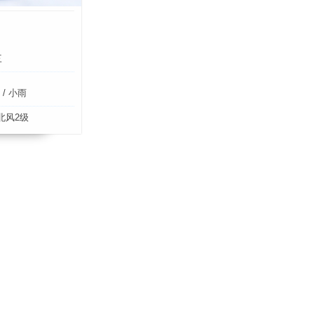
三
/ 小雨
北风2级