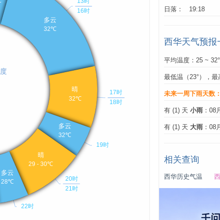
日落： 19:18
西华天气预报
平均温度：25 ~ 32
最低温（23°），最
未来一周下雨天数
有 (1) 天
小雨
：08
有 (1) 天
大雨
：08
相关查询
西华历史气温
西