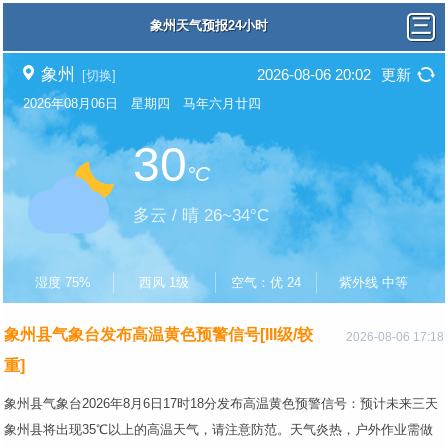
象州天气预报24小时
象州
2026-08-06 20:02
更新
[切换]
2026年08月06日 星期四 马年六月廿四
30
°C
多云 / 晴 26~34°C
湿度 75%
西风 1级
空气：优 24
紫外线 中等
象州县气象台发布高温黄色预警信号[III级/较
2026-08-06 17:18
重]
象州县气象台2026年8月6日17时18分发布高温黄色预警信号：预计未来三天
象州县将出现35℃以上的高温天气，请注意防范。天气炎热，户外作业需做