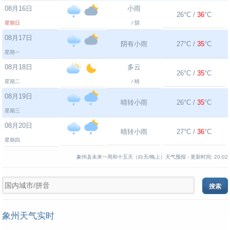
08月16日
小雨
26°C /
36
°C
星期日
/ 阴
08月17日
阴有小雨
27°C /
35
°C
星期一
08月18日
多云
26°C /
35
°C
星期二
/ 晴
08月19日
晴转小雨
26°C /
35
°C
星期三
08月20日
晴转小雨
27°C /
36
°C
星期四
象州县未来一周和十五天（白天/晚上）天气预报 -
更新时间:
20:02
象州天气实时