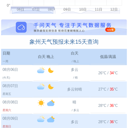
象州天气预报未来15天查询
日期
白天
白天 晚上
低温/高温
一周
/ 晚上
08月06日
多云
26°C /
34
°C
(今天)
/ 晴
08月07日
多云转晴
27°C /
35
°C
星期五
08月08日
晴
28°C /
36
°C
星期六
/ 多云
08月09日
多云
28°C /
36
°C
星期日