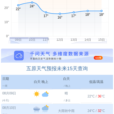
五原天气预报未来15天查询
日期
白天
白天 晚上
低温/高温
一周
/ 晚上
08月09日
晴
22°C /
36
°C
(今天)
/ 多云
08月10日
大雨转中雨
24°C /
32
°C