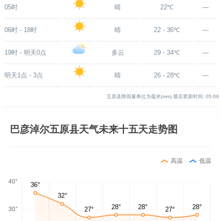
05时
晴
22℃
—
06时 - 18时
晴
22 - 36℃
—
19时 - 明天0点
多云
29 - 34℃
—
明天1点 - 3点
晴
26 - 28℃
—
五原县降雨量单位为毫米(mm)
最后更新时间:
05:08
巴彦淖尔五原县天气未来十五天走势图
高温
低温