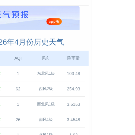
26年4月份历史天气
温
AQI
降雨量
风向
℃
1
103.48
东北风1级
℃
62
254.93
西风2级
℃
1
3.5153
西北风1级
℃
26
3.4548
南风1级