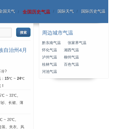
全国天气
国际天气
国际历史气温
全国历史气温
周边城市气温
黔东南气温
张家界气温
族自治州4月
怀化气温
湘西气温
泸州气温
柳州气温
桂林气温
百色气温
冷?
河池气温
温：
15
℃ ~
24
℃
大！
 ~ 33℃。
衬衫、长裙、薄
。
 ~ 20℃。
 套装、夹衣、风