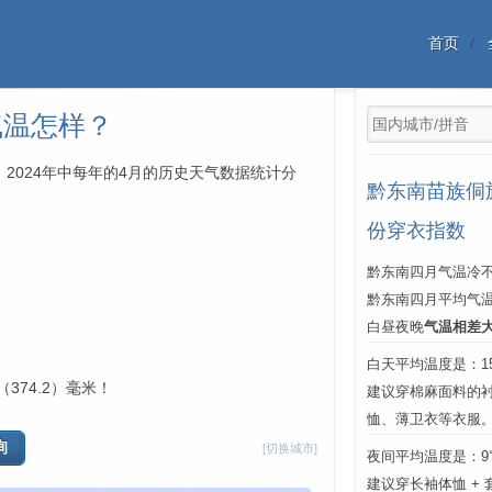
首页
气温怎样？
、2024年中每年的4月的历史天气数据统计分
黔东南苗族侗
份穿衣指数
黔东南四月气温冷不
黔东南四月平均气
白昼夜晚
气温相差
白天平均温度是：15℃
374.2）毫米！
建议穿棉麻面料的
恤、薄卫衣等衣服
[切换城市]
夜间平均温度是：9℃
建议穿长袖体恤 +