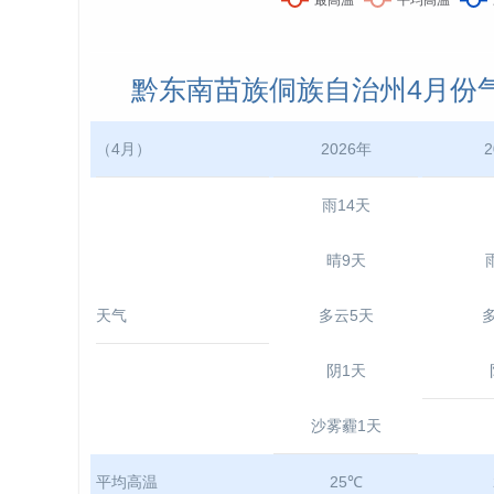
黔东南苗族侗族自治州4月份气温：
（4月）
2026年
2
雨14天
晴9天
天气
多云5天
阴1天
沙雾霾1天
平均高温
25℃