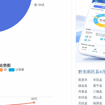
度走势图
黔东南区县4
凯里市
岑巩县
镇远县
黄平县
丹寨县
三穗县
剑河县
雷山县
天柱县
锦屏县