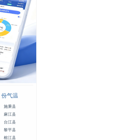
月份气温
施秉县
麻江县
台江县
黎平县
榕江县