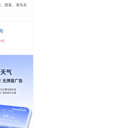
衫、西装、薄毛衣
询
小时