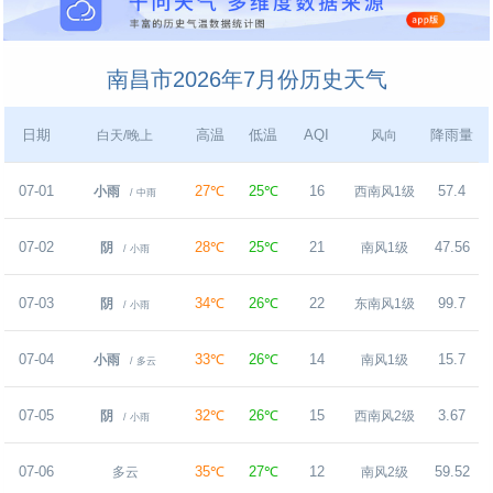
南昌市2026年7月份历史天气
日期
高温
低温
AQI
降雨量
白天/晚上
风向
07-01
27℃
25℃
16
57.4
小雨
西南风1级
/ 中雨
07-02
28℃
25℃
21
47.56
阴
南风1级
/ 小雨
07-03
34℃
26℃
22
99.7
阴
东南风1级
/ 小雨
07-04
33℃
26℃
14
15.7
小雨
南风1级
/ 多云
07-05
32℃
26℃
15
3.67
阴
西南风2级
/ 小雨
07-06
35℃
27℃
12
59.52
多云
南风2级