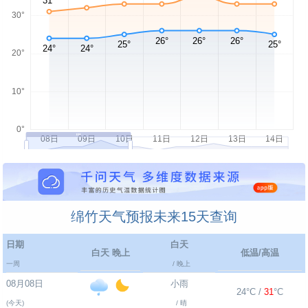
绵竹天气预报未来15天查询
日期
白天
白天 晚上
低温/高温
一周
/ 晚上
08月08日
小雨
24°C /
31
°C
(今天)
/ 晴