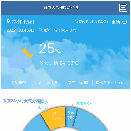
绵竹天气预报24小时
绵竹
2026-08-08 04:27
更新
[切换]
2026年08月08日 星期六 马年六月廿六
25
°C
多云 / 晴 24~33°C
湿度 84%
西北风 1级
空气：优 80
降水量 8.06
mm