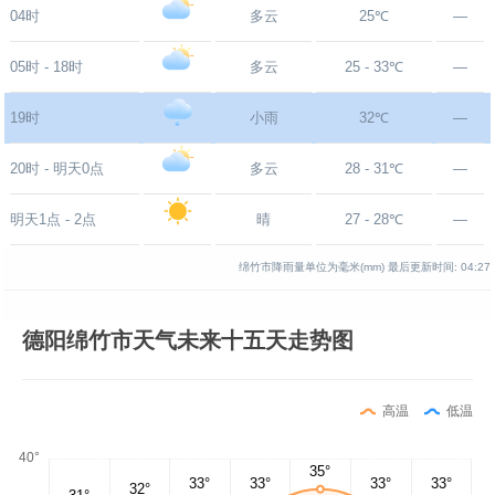
04时
多云
25℃
—
05时 - 18时
多云
25 - 33℃
—
19时
小雨
32℃
—
20时 - 明天0点
多云
28 - 31℃
—
明天1点 - 2点
晴
27 - 28℃
—
绵竹市降雨量单位为毫米(mm)
最后更新时间:
04:27
德阳绵竹市天气未来十五天走势图
高温
低温