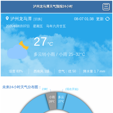
泸州龙马潭天气预报24小时
泸州龙马潭
08-07 01:38
更新
[切换]
2026年08月07日 星期五 马年六月廿五
27
°C
多云转小雨 / 小雨 25~32°C
湿度 83%
西南风 1级
空气：优 50
降水量 1.7
mm