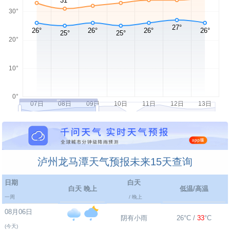
泸州龙马潭天气预报未来15天查询
日期
白天
白天 晚上
低温/高温
一周
/ 晚上
08月06日
阴有小雨
26°C /
33
°C
(今天)