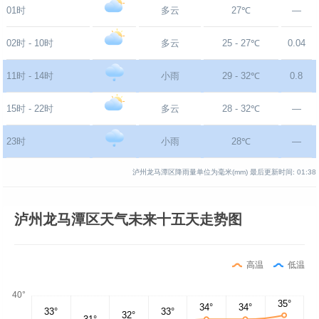
01时
多云
27℃
—
02时 - 10时
多云
25 - 27℃
0.04
11时 - 14时
小雨
29 - 32℃
0.8
15时 - 22时
多云
28 - 32℃
—
23时
小雨
28℃
—
泸州龙马潭区降雨量单位为毫米(mm)
最后更新时间:
01:38
泸州龙马潭区天气未来十五天走势图
高温
低温