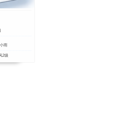
四
小雨
风2级