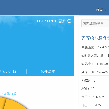
首页
08-07 00:09
更新
齐齐哈尔建华
体感温度：
17.4 °C
短时最大降水量：
能见度： 11.48
km
空气：优 12
紫外线 弱
风速： 10.75
km/h
PM25： 3
AQI： 12
气压： 99.6
kPa
日出： 04:29