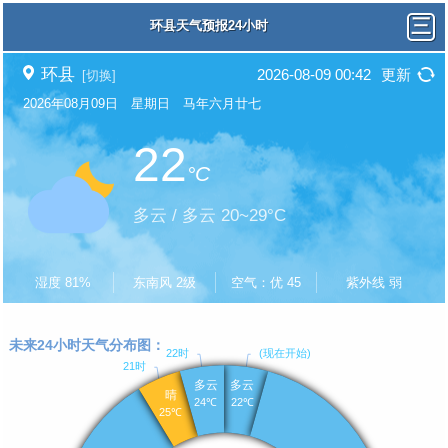
环县天气预报24小时
环县
2026-08-09 00:42
更新
[切换]
2026年08月09日 星期日 马年六月廿七
22
°C
多云 / 多云 20~29°C
湿度 81%
东南风 2级
空气：优 45
紫外线 弱