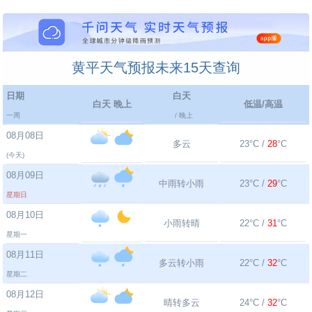
黄平天气预报未来15天查询
日期
白天
白天 晚上
低温/高温
一周
/ 晚上
08月08日
多云
23°C /
28
°C
(今天)
08月09日
中雨转小雨
23°C /
29
°C
星期日
08月10日
小雨转晴
22°C /
31
°C
星期一
08月11日
多云转小雨
22°C /
32
°C
星期二
08月12日
晴转多云
24°C /
32
°C