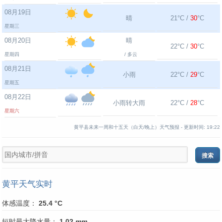
08月19日
晴
21°C /
30
°C
星期三
08月20日
晴
22°C /
30
°C
星期四
/ 多云
08月21日
小雨
22°C /
29
°C
星期五
08月22日
小雨转大雨
22°C /
28
°C
星期六
黄平县未来一周和十五天（白天/晚上）天气预报 -
更新时间:
19:22
黄平天气实时
体感温度：
25.4 °C
短时最大降水量：
1.02
mm