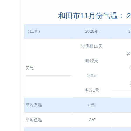
和田市11月份气温： 202
（11月）
2025年
2
沙雾霾15天
多
晴12天
天气
阴2天
多云1天
平均高温
13℃
平均低温
-3℃