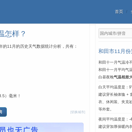
首页
温怎样？
中每年的11月的历史天气数据统计分析，共有：
和田市11月
和田十一月气温冷不
和田十一月平均气
白昼夜晚
气温相差
白天平均温度是：9℃
建议穿长袖体恤 +
.5）毫米！
衣、休闲装、夹克
等外套。
[切换城市]
夜间平均温度是：-4℃
建议穿加厚保暖内衣