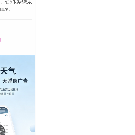
套。怕冷体质将毛衣
加厚的。
时