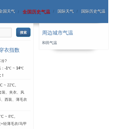
全国天气
国际天气
国际历史气温
全国历史气温
周边城市气温
和田气温
份穿衣指数
冷?
温：
-1
℃ ~
14
℃
大！
 ~ 22℃。
 套装、夹衣、风
衫、西装、薄毛衣
 ~ 8℃。
+轻薄毛衣/马甲