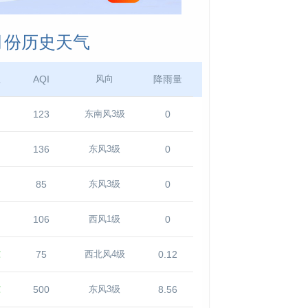
1月份历史天气
温
AQI
降雨量
风向
123
0
东南风3级
136
0
东风3级
85
0
东风3级
106
0
西风1级
℃
75
0.12
西北风4级
℃
500
8.56
东风3级