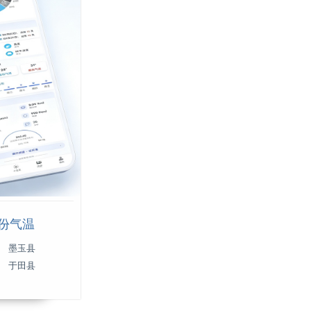
月份气温
墨玉县
于田县