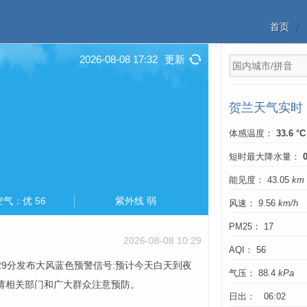
首页
2026-08-08 17:32
更新
贺兰天气实时
体感温度：
33.6 °C
短时最大降水量：
能见度： 43.05
km
空气：优 56
紫外线 弱
风速： 9.56
km/h
PM25： 17
2026-08-08 10:29
AQI： 56
时29分发布大风蓝色预警信号:预计今天白天到夜
气压： 88.4
kPa
，请相关部门和广大群众注意预防。
日出： 06:02