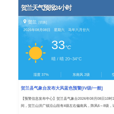
贺兰天气预报24小时
贺兰
[切换]
2026年08月08日 星期六 马年六月廿六
33
°C
晴 / 晴 20~34°C
湿度 37%
东南风 2级
贺兰县气象台发布大风蓝色预警[IV级/一般]
【预警信息发布中心】贺兰县气象台2026年08月08日10
间，贺兰山洪广镇沿山段有4级左右偏南风，阵风6～8级