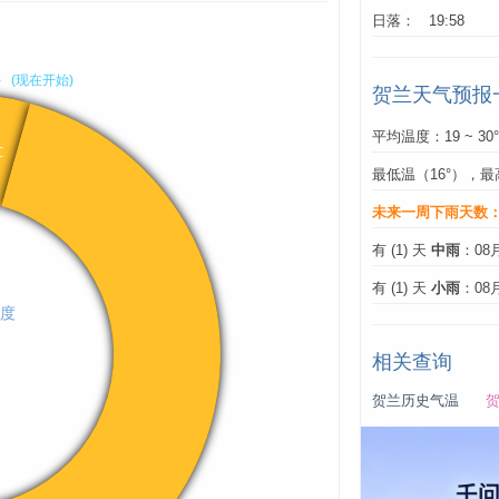
日落： 19:58
贺兰天气预报
平均温度：19 ~ 30
最低温（16°），最
未来一周下雨天数
有 (1) 天
中雨
：08
有 (1) 天
小雨
：08
相关查询
贺兰历史气温
贺