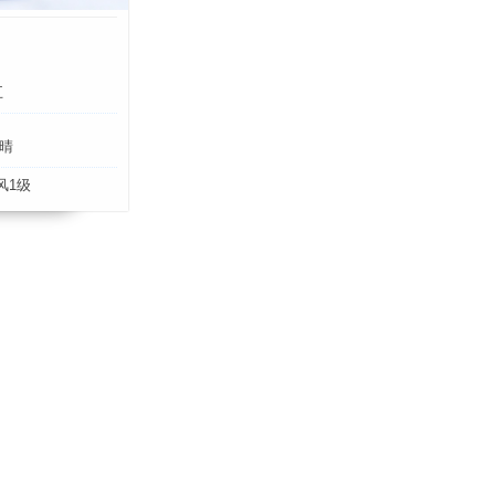
五
晴
风1级