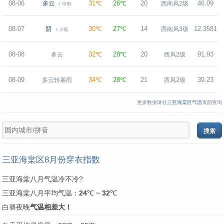
08-06
31℃
26℃
20
46.09
多云
西南风2级
/ 中雨
08-07
30℃
27℃
14
12.3581
阴
西南风3级
/ 小雨
08-08
32℃
28℃
20
91.93
多云
西风2级
08-09
34℃
28℃
21
39.23
多云转暴雨
西风2级
更多数据请在
三亚海棠区气温
页面查询
三亚海棠区8月份穿衣指数
三亚海棠八月气温冷不冷?
三亚海棠八月平均气温：
24
℃ ~
32
℃
白昼夜晚
气温相差大！