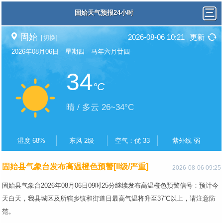
固始天气预报24小时
固始
2026-08-06 10:21
更新
[切换]
2026年08月06日 星期四 马年六月廿四
34
°C
晴 / 多云 26~34°C
湿度 68%
东风 2级
空气：优 33
紫外线 弱
固始县气象台发布高温橙色预警[II级/严重]
2026-08-06 09:25
固始县气象台2026年08月06日09时25分继续发布高温橙色预警信号：预计今
天白天，我县城区及所辖乡镇和街道日最高气温将升至37℃以上，请注意防
范。