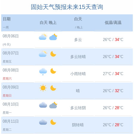
固始天气预报未来15天查询
日期
白天
白天 晚上
低温/高温
一周
/ 晚上
08月06日
多云
26°C /
34
°C
(今天)
08月07日
多云转晴
26°C /
34
°C
星期五
08月08日
小雨转晴
27°C /
34
°C
星期六
08月09日
晴
26°C /
32
°C
星期日
08月10日
多云转阴
26°C /
28
°C
星期一
08月11日
阴转晴
26°C /
28
°C
星期二