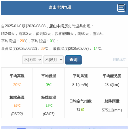
唐山丰润气温
自2025-01-01到2026-08-08，
唐山丰润
历史气温共出现：
晴240天，雨102天，多云93天，沙雾霾86天，阴60天，雪3天。
平均高温：
20
℃，平均低温：
9
℃；
最高温度(2025/06/22)：
39
℃， 最低温度(2025/02/07)：
-14
℃。
[切换城市]
平均高温
平均低温
平均风速
平均能见度
20℃
9℃
8.1(km/h)
28.4(km)
极端高温
极端低温
日均空气指数
总降雨量
39℃
-14℃
71
优
5751.2(mm)
(06/22)
(02/07)