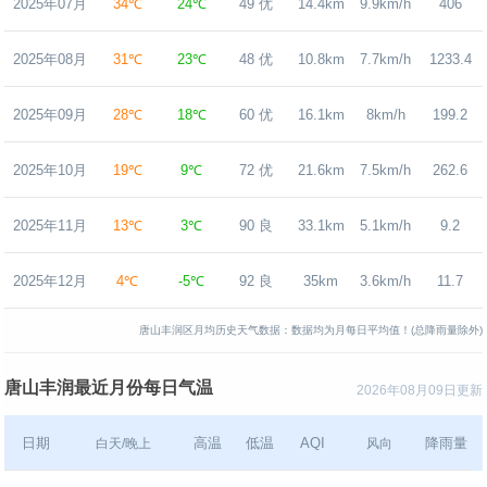
2025年07月
34℃
24℃
49 优
14.4km
9.9km/h
406
2025年08月
31℃
23℃
48 优
10.8km
7.7km/h
1233.4
2025年09月
28℃
18℃
60 优
16.1km
8km/h
199.2
2025年10月
19℃
9℃
72 优
21.6km
7.5km/h
262.6
2025年11月
13℃
3℃
90 良
33.1km
5.1km/h
9.2
2025年12月
4℃
-5℃
92 良
35km
3.6km/h
11.7
唐山丰润区月均历史天气数据：数据均为月每日平均值！(总降雨量除外)
唐山丰润最近月份每日气温
2026年08月09日更新
日期
高温
低温
AQI
降雨量
白天/晚上
风向