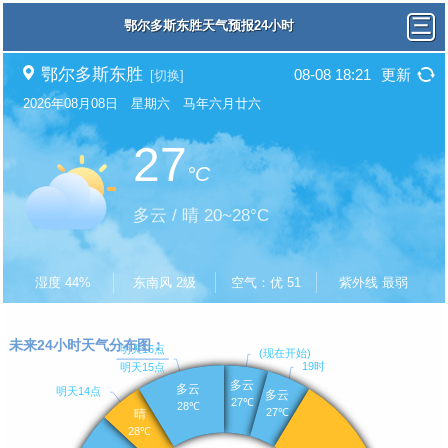
鄂尔多斯东胜天气预报24小时
鄂尔多斯东胜
08-08 18:21
更新
[切换]
2026年08月08日 星期六 马年六月廿六
27
°C
多云 / 晴 20~28°C
湿度 44%
东南风 2级
空气：优 51
紫外线 最弱