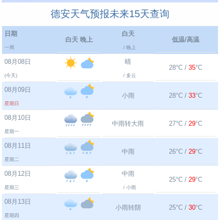
德安天气预报未来15天查询
日期
白天
白天 晚上
低温/高温
一周
/ 晚上
08月08日
晴
28°C /
35
°C
(今天)
/ 多云
08月09日
小雨
28°C /
33
°C
星期日
08月10日
中雨转大雨
27°C /
29
°C
星期一
08月11日
中雨
26°C /
29
°C
星期二
08月12日
中雨
25°C /
29
°C
星期三
/ 小雨
08月13日
小雨转阴
25°C /
30
°C
星期四