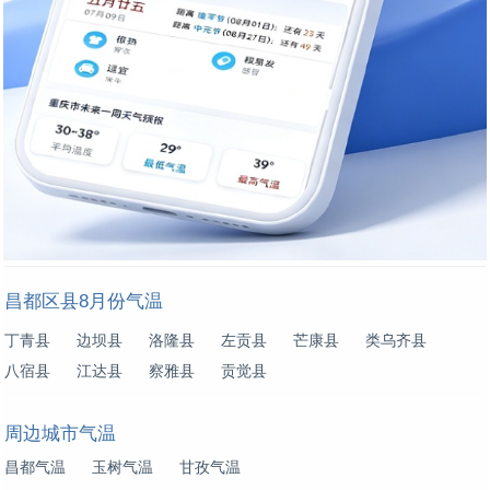
昌都区县8月份气温
丁青县
边坝县
洛隆县
左贡县
芒康县
类乌齐县
八宿县
江达县
察雅县
贡觉县
周边城市气温
昌都气温
玉树气温
甘孜气温