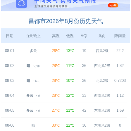
昌都市2026年8月份历史天气
日期
高温
低温
AQI
降雨量
白天/晚上
风向
08-01
26℃
13℃
19
22.2
多云
西风2级
08-02
28℃
11℃
36
1.82
晴
西北风2级
/ 小雨
08-03
28℃
10℃
36
0.7203
晴
北风2级
/ 多云
08-04
28℃
12℃
33
1.12
多云
西南风2级
/ 晴
08-05
27℃
11℃
42
1.69
多云
东南风2级
/ 晴
08-06
30℃
12℃
36
0
晴
东南风2级