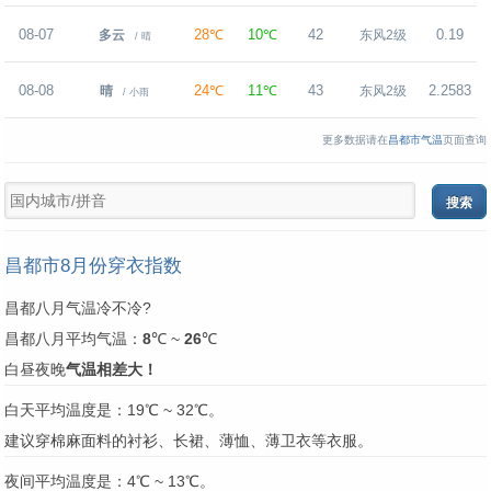
08-07
28℃
10℃
42
0.19
多云
东风2级
/ 晴
08-08
24℃
11℃
43
2.2583
晴
东风2级
/ 小雨
更多数据请在
昌都市气温
页面查询
昌都市8月份穿衣指数
昌都八月气温冷不冷?
昌都八月平均气温：
8
℃ ~
26
℃
白昼夜晚
气温相差大！
白天平均温度是：19℃ ~ 32℃。
建议穿棉麻面料的衬衫、长裙、薄恤、薄卫衣等衣服。
夜间平均温度是：4℃ ~ 13℃。