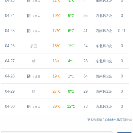
04-23
21℃
-1℃
44
0
晴
东南风3级
/ 多云
04-24
19℃
6℃
35
0
阴
西北风2级
/ 多云
04-25
17℃
6℃
41
0.21
阴
西南风2级
/ 多云
04-26
18℃
1℃
24
0
多云
东北风2级
04-27
16℃
4℃
28
0
晴
东北风2级
04-28
19℃
1℃
34
0
阴
西南风2级
/ 多云
04-29
27℃
8℃
29
0
晴
西南风2级
04-30
29℃
12℃
73
0
阴
西北风3级
/ 多云
更多数据请在
白城市气温
页面查询