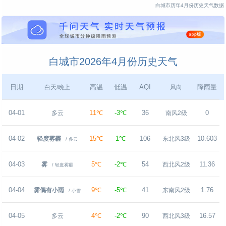
白城市历年4月份历史天气数据
白城市2026年4月份历史天气
日期
高温
低温
AQI
降雨量
白天/晚上
风向
04-01
11℃
-3℃
36
0
多云
南风2级
04-02
15℃
1℃
106
10.603
轻度雾霾
东北风3级
/ 多云
04-03
5℃
-2℃
54
11.36
雾
西北风2级
/ 轻度雾霾
04-04
9℃
-5℃
41
1.76
雾偶有小雨
东南风2级
/ 小雪
04-05
4℃
-2℃
90
16.57
多云
西北风3级