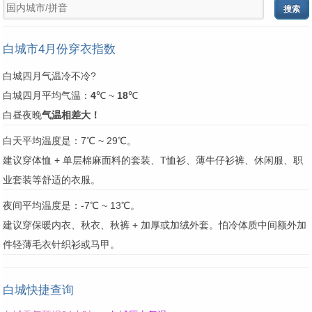
白城市4月份穿衣指数
白城四月气温冷不冷?
白城四月平均气温：
4
℃ ~
18
℃
白昼夜晚
气温相差大！
白天平均温度是：7℃ ~ 29℃。
建议穿体恤 + 单层棉麻面料的套装、T恤衫、薄牛仔衫裤、休闲服、职
业套装等舒适的衣服。
夜间平均温度是：-7℃ ~ 13℃。
建议穿保暖内衣、秋衣、秋裤 + 加厚或加绒外套。怕冷体质中间额外加
件轻薄毛衣针织衫或马甲。
白城快捷查询